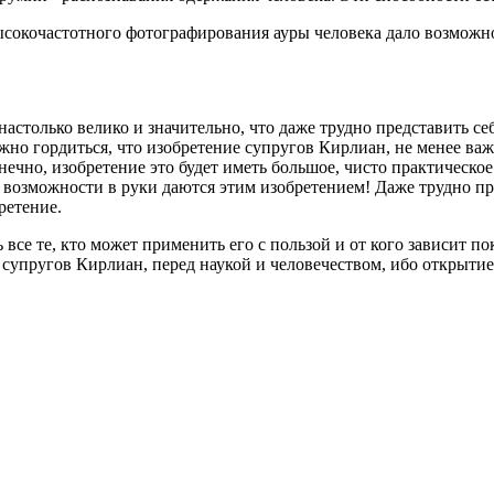
сокочастотного фотографирования ауры человека дало возможно
столько велико и значительно, что даже трудно представить себ
но гордиться, что изобретение супругов Кирлиан, не менее важн
нечно, изобретение это будет иметь большое, чисто практическ
возможности в руки даются этим изобретением! Даже трудно пре
ретение.
 все те, кто может применить его с пользой и от кого зависит п
супругов Кирлиан, перед наукой и человечеством, ибо открытие 