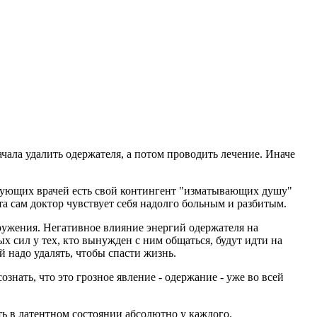
ала удалить одержателя, а потом проводить лечение. Иначе
икующих врачей есть свой контингент "изматывающих душу"
та сам доктор чувствует себя надолго больным и разбитым.
ружения. Негативное влияние энергий одержателя на
 сил у тех, кто вынужден с ним общаться, будут идти на
й надо удалять, чтобы спасти жизнь.
знать, что это грозное явление - одержание - уже во всей
сть в латентном состоянии абсолютно у каждого.