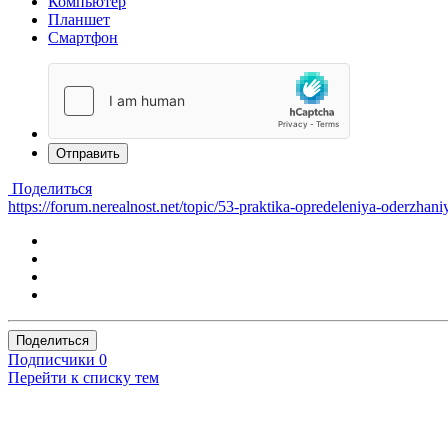
Компьютер
Планшет
Смартфон
Отправить
Поделиться
https://forum.nerealnost.net/topic/53-praktika-opredeleniya-oderzhani
Поделиться
Подписчики
0
Перейти к списку тем