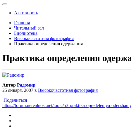
Активность
Главная
Читальный зал
Библиотека
Высокочастотная фотография
Практика определения одержания
Практика определения одерж
Автор
Радомир
25 января, 2007
в
Высокочастотная фотография
Поделиться
https://forum.nerealnost.net/topic/53-praktika-opredeleniya-oderzhani