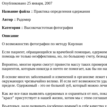
Опубликовано
25 января, 2007
Название файла
:: Практика определения одержания
Автор
:: Радомир
Категория
:: Высокочастотная фотография
Описание
О возможностях фотографии по методу Кирлиан
Если пациент, обращающийся за врачебной помощью, одержим, т
помощь не только неэффективна, но, по большому счету, безна
Вероятно, многие врачи смогут привести массу таких примеро
пациентов, которым никогда и ничто не помогает, как бы ни на
В основе многих заболеваний и изменений в организме лежит 
окружающих чрезвычайно велико. И если нет возможности удали
пределе. Одержимый - это не больной зуб, который можно лечит
Как же все-таки выявлять одержимых и охраняться от них, пока 
"красе" присутствует в нашей жизни, хотим мы с этим соглашат
Во-вторых, надо развивать (особенно врачам!) в себе качество