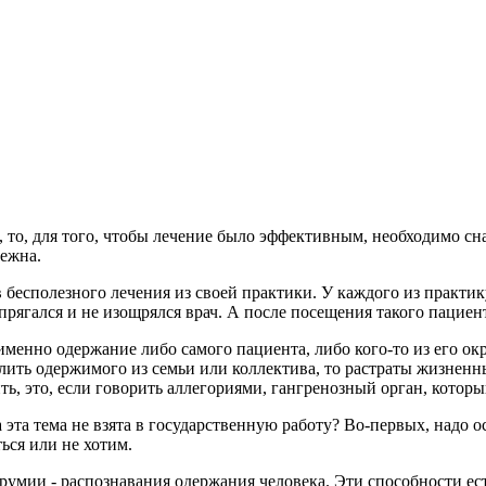
о, для того, чтобы лечение было эффективным, необходимо снач
дежна.
в бесполезного лечения из своей практики. У каждого из практ
прягался и не изощрялся врач. А после посещения такого пациен
именно одержание либо самого пациента, либо кого-то из его ок
ть одержимого из семьи или коллектива, то растраты жизненных
ь, это, если говорить аллегориями, гангренозный орган, которы
эта тема не взята в государственную работу? Во-первых, надо осо
ься или не хотим.
 урумии - распознавания одержания человека. Эти способности е