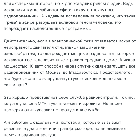
для экспериментаторов, но и для живущих рядом людей. Ведь
искровики жутко забивают эфир: в округе глохнут все
радиоприемники. А недавние исследования показали, что такая
"грязь" в эфире разрушает волновой геном человека, это
повреждает наследственные программы...
Действительно, если в электрической сети появляется искра от
неисправного двигателя стиральной машины или
электробритвы, то она рождает мощные радиоволны, которые
искажают все телевизионные и радиопередачи в доме. А искра
мощностью 10 ватт способна через спутник связи заглушить все
радиоприемники от Москвы до Владивостока. Представляете,
что будет, если по эфиру начнут гулять искры мощностью в
сотни ватт?
Это хорошо представляет себе служба радиоконтроля. Помню,
когда я учился в МГУ, туда привезли искровики. Но после
проверки опять увезли: не пропустила служба.
А я работаю с отдельными частотами, которые вызывают
резонанс в двигателе или трансформаторе, но не вызывают
помех в радиоаппаратуре.