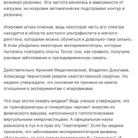
возникал резонанс. Эта частота менялась в зависимости от
нагрузки, но искровик автоматически подстраивал контур в
резонанс.
Искровик штука опасная, ведь некоторая часть его спектра
находится в области жесткого ультрафиолета и мягкого
рентгена, которыми можно обучиться и довольно-таки сильно.
В этом убедились некоторые экспериментаторы, которые
пытались повторить опыты Тесла: они, как правило, получали
раковые заболевания и преждевременную смерть.
Действительно Арсений Меделяновский, Владилен Докучаев,
Александр Чернетский умерли неестественной смертью. Но
медики утверждали, что основная ее причина не имела
отношения к экспериментам с искровиками.
Что еще могли сказать медики? Ведь ученые утверждали, что
их трансформаторы и генераторы черпают энергию из
физического вакуума, наполненного гипотетическими
виртуальными микрочастицами. А официальная наука
разносила в пух и в прах эту "лжетеорию". Если бы медики
признали, что заболевания экспериментаторов вызваны
облучением, то тем самым поддержали бы "лженауку". И,