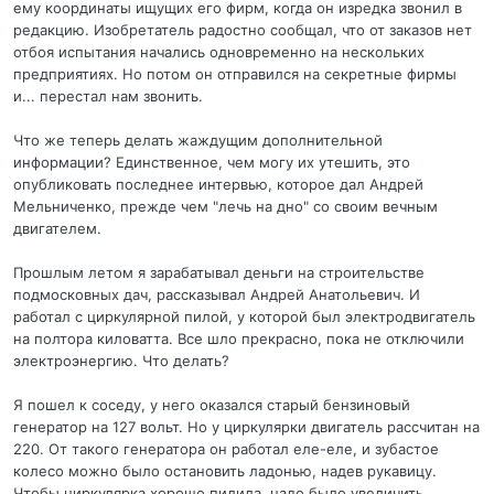
ему координаты ищущих его фирм, когда он изредка звонил в
редакцию. Изобретатель радостно сообщал, что от заказов нет
отбоя испытания начались одновременно на нескольких
предприятиях. Но потом он отправился на секретные фирмы
и... перестал нам звонить.
Что же теперь делать жаждущим дополнительной
информации? Единственное, чем могу их утешить, это
опубликовать последнее интервью, которое дал Андрей
Мельниченко, прежде чем "лечь на дно" со своим вечным
двигателем.
Прошлым летом я зарабатывал деньги на строительстве
подмосковных дач, рассказывал Андрей Анатольевич. И
работал с циркулярной пилой, у которой был электродвигатель
на полтора киловатта. Все шло прекрасно, пока не отключили
электроэнергию. Что делать?
Я пошел к соседу, у него оказался старый бензиновый
генератор на 127 вольт. Но у циркулярки двигатель рассчитан на
220. От такого генератора он работал еле-еле, и зубастое
колесо можно было остановить ладонью, надев рукавицу.
Чтобы циркулярка хорошо пилила, надо было увеличить