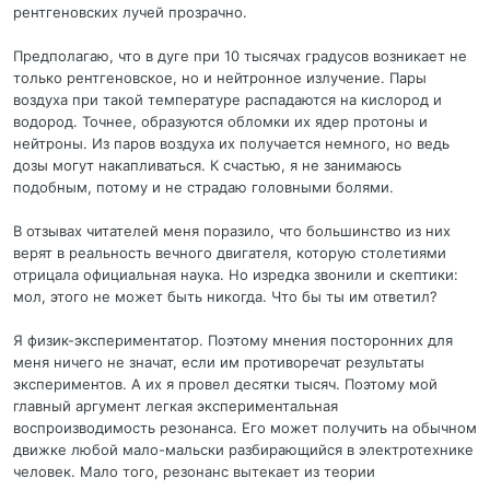
рентгеновских лучей прозрачно.
Предполагаю, что в дуге при 10 тысячах градусов возникает не
только рентгеновское, но и нейтронное излучение. Пары
воздуха при такой температуре распадаются на кислород и
водород. Точнее, образуются обломки их ядер протоны и
нейтроны. Из паров воздуха их получается немного, но ведь
дозы могут накапливаться. К счастью, я не занимаюсь
подобным, потому и не страдаю головными болями.
В отзывах читателей меня поразило, что большинство из них
верят в реальность вечного двигателя, которую столетиями
отрицала официальная наука. Но изредка звонили и скептики:
мол, этого не может быть никогда. Что бы ты им ответил?
Я физик-экспериментатор. Поэтому мнения посторонних для
меня ничего не значат, если им противоречат результаты
экспериментов. А их я провел десятки тысяч. Поэтому мой
главный аргумент легкая экспериментальная
воспроизводимость резонанса. Его может получить на обычном
движке любой мало-мальски разбирающийся в электротехнике
человек. Мало того, резонанс вытекает из теории