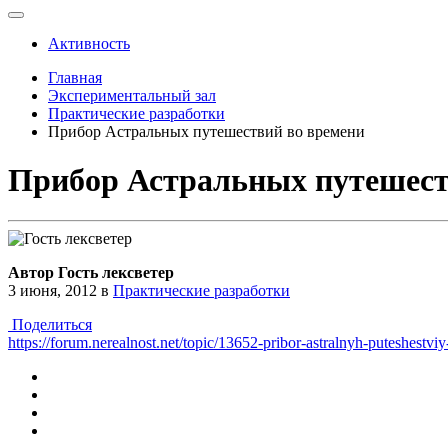
Активность
Главная
Экспериментальный зал
Практические разработки
Прибор Астральных путешествий во времени
Прибор Астральных путешест
Автор Гость лексветер
3 июня, 2012
в
Практические разработки
Поделиться
https://forum.nerealnost.net/topic/13652-pribor-astralnyh-puteshestvi