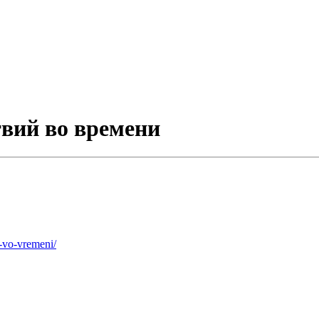
вий во времени
y-vo-vremeni/