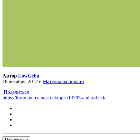
Автор
LowGebu
18 декабря, 2012
в
Материалы онлайн
Поделиться
https://forum.nerealnost.net/topic/13705-audio-diski/
Поделиться