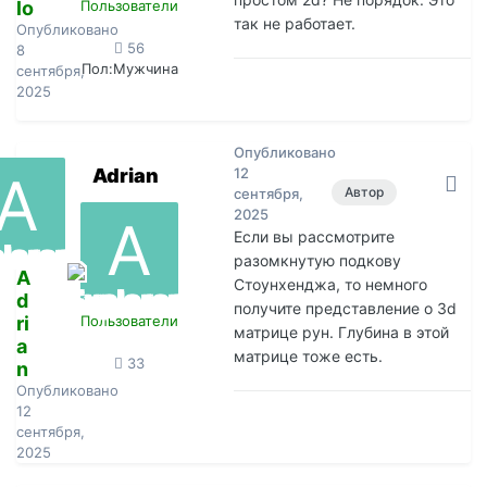
lo
Пользователи
так не работает.
Опубликовано
56
8
Пол:
Мужчина
сентября,
2025
Опубликовано
Adrian
12
Автор
сентября,
2025
Если вы рассмотрите
разомкнутую подкову
A
Стоунхенджа, то немного
d
получите представление о 3d
ri
Пользователи
матрице рун. Глубина в этой
a
матрице тоже есть.
33
n
Опубликовано
12
сентября,
2025