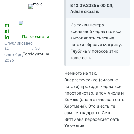
В 13.09.2025 в 00:04,
Adrian сказал:
m
Из точки центра
ai
вселенной через полюса
lo
Пользователи
выходят эти силовые
Опубликовано
потоки образуя матрицу.
56
14
Глубина у потоков этих
Пол:
Мужчина
сентября,
тоже есть.
2025
Немного не так.
Энергетические (силовые
потоки) проходят через все
пространство, в том числе и
Землю (энергетическая сеть
Хартмана). Это и есть те
самые квадраты. Сеть
Виттмана пересекает сеть
Хартмана.