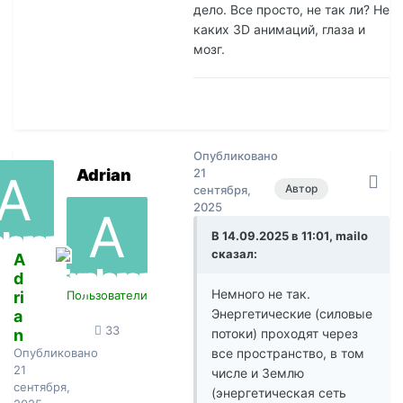
дело. Все просто, не так ли? Не
каких 3D анимаций, глаза и
мозг.
Опубликовано
Adrian
21
Автор
сентября,
2025
В 14.09.2025 в 11:01, mailo
сказал:
A
d
Немного не так.
ri
Пользователи
Энергетические (силовые
a
33
n
потоки) проходят через
Опубликовано
все пространство, в том
21
числе и Землю
сентября,
(энергетическая сеть