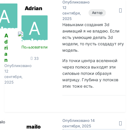
Опубликовано
Adrian
12
Автор
сентября,
2025
Навыками создания 3d
анимаций я не владею. Если
A
есть умеющие делать 3d
d
модели, то пусть создадут эту
ri
Пользователи
модель.
a
33
n
Из точки центра вселенной
Опубликовано
через полюса выходят эти
12
силовые потоки образуя
сентября,
матрицу. Глубина у потоков
2025
этих тоже есть.
Опубликовано
14
mailo
сентября, 2025