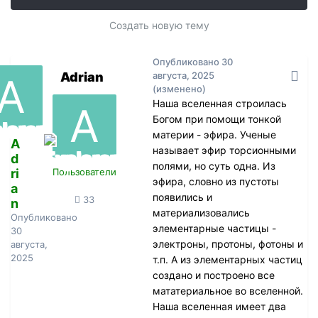
Создать новую тему
Опубликовано
30
Adrian
августа, 2025
(изменено)
Наша вселенная строилась
Богом при помощи тонкой
материи - эфира. Ученые
A
называет эфир торсионными
d
полями, но суть одна. Из
ri
Пользователи
эфира, словно из пустоты
a
появились и
33
n
материализовались
Опубликовано
элементарные частицы -
30
электроны, протоны, фотоны и
августа,
2025
т.п. А из элементарных частиц
создано и построено все
мататериальное во вселенной.
Наша вселенная имеет два