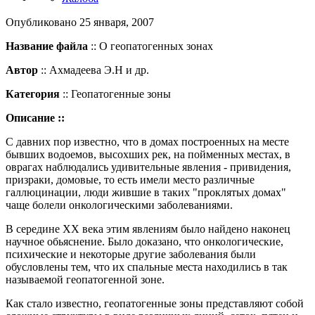
Опубликовано
25 января, 2007
Название файла
:: О геопатогенных зонах
Автор
:: Ахмадеева Э.Н и др.
Категория
:: Геопатогенные зоны
Описание ::
C давних пор известно, что в домах построенных на месте
бывших водоемов, высохших рек, на пойменных местах, в
оврагах наблюдались удивительные явления - привидения,
призраки, домовые, то есть имели место различные
галлюцинации, люди жившие в таких "проклятых домах"
чаще болели онкологическими заболеваниями.
В середине ХХ века этим явлениям было найдено наконец
научное обьяснение. Было доказано, что онкологические,
психические и некоторые другие заболевания были
обусловлены тем, что их спальные места находились в так
называемой геопатогенной зоне.
Как стало известно, геопатогенные зоны представляют собой