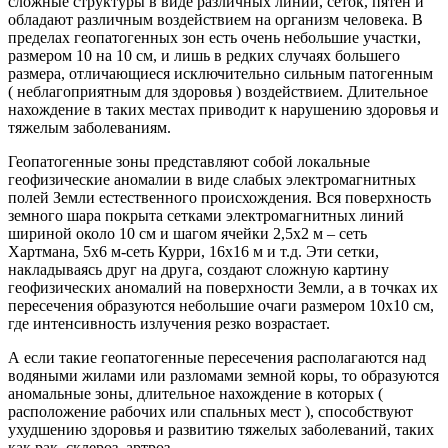
сложные структуры в виде различных линий, сеток, пятен и
обладают различным воздействием на организм человека. В
пределах геопатогенных зон есть очень небольшие участки,
размером 10 на 10 см, и лишь в редких случаях большего
размера, отличающиеся исключительно сильным патогенным
( неблагоприятным для здоровья ) воздействием. Длительное
нахождение в таких местах приводит к нарушению здоровья и
тяжелым заболеваниям.
Геопатогенные зоны представляют собой локальные
геофизические аномалии в виде слабых электромагнитных
полей Земли естественного происхождения. Вся поверхность
земного шара покрыта сетками электромагнитных линий
шириной около 10 см и шагом ячейки 2,5х2 м – сеть
Хартмана, 5х6 м-сеть Курри, 16х16 м и т.д. Эти сетки,
накладываясь друг на друга, создают сложную картину
геофизических аномалий на поверхности Земли, а в точках их
пересечения образуются небольшие очаги размером 10х10 см,
где интенсивность излучения резко возрастает.
А если такие геопатогенные пересечения располагаются над
водяными жилами или разломами земной коры, то образуются
аномальные зоны, длительное нахождение в которых (
расположение рабочих или спальных мест ), способствуют
ухудшению здоровья и развитию тяжелых заболеваний, таких
как рак, склероз, артроз.