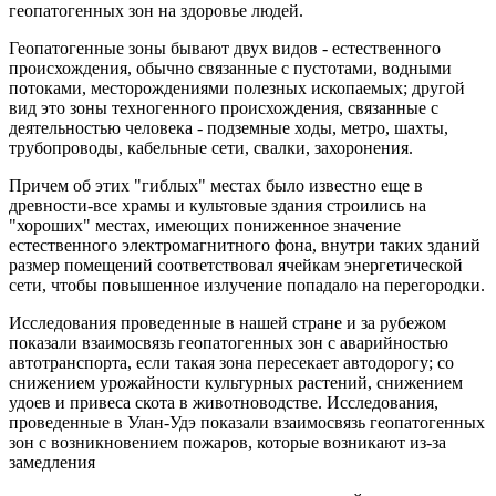
геопатогенных зон на здоровье людей.
Геопатогенные зоны бывают двух видов - естественного
происхождения, обычно связанные с пустотами, водными
потоками, месторождениями полезных ископаемых; другой
вид это зоны техногенного происхождения, связанные с
деятельностью человека - подземные ходы, метро, шахты,
трубопроводы, кабельные сети, свалки, захоронения.
Причем об этих "гиблых" местах было известно еще в
древности-все храмы и культовые здания строились на
"хороших" местах, имеющих пониженное значение
естественного электромагнитного фона, внутри таких зданий
размер помещений соответствовал ячейкам энергетической
сети, чтобы повышенное излучение попадало на перегородки.
Исследования проведенные в нашей стране и за рубежом
показали взаимосвязь геопатогенных зон с аварийностью
автотранспорта, если такая зона пересекает автодорогу; со
снижением урожайности культурных растений, снижением
удоев и привеса скота в животноводстве. Исследования,
проведенные в Улан-Удэ показали взаимосвязь геопатогенных
зон с возникновением пожаров, которые возникают из-за
замедления