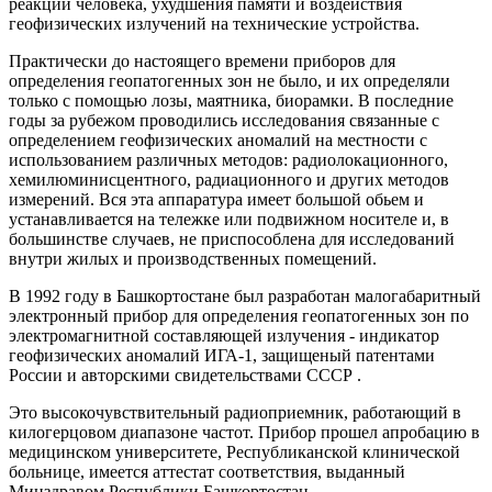
реакции человека, ухудшения памяти и воздействия
геофизических излучений на технические устройства.
Практически до настоящего времени приборов для
определения геопатогенных зон не было, и их определяли
только с помощью лозы, маятника, биорамки. В последние
годы за рубежом проводились исследования связанные с
определением геофизических аномалий на местности с
использованием различных методов: радиолокационного,
хемилюминисцентного, радиационного и других методов
измерений. Вся эта аппаратура имеет большой обьем и
устанавливается на тележке или подвижном носителе и, в
большинстве случаев, не приспособлена для исследований
внутри жилых и производственных помещений.
В 1992 году в Башкортостане был разработан малогабаритный
электронный прибор для определения геопатогенных зон по
электромагнитной составляющей излучения - индикатор
геофизических аномалий ИГА-1, защищеный патентами
России и авторскими свидетельствами СССР .
Это высокочувствительный радиоприемник, работающий в
килогерцовом диапазоне частот. Прибор прошел апробацию в
медицинском университете, Республиканской клинической
больнице, имеется аттестат соответствия, выданный
Минздравом Республики Башкортостан.