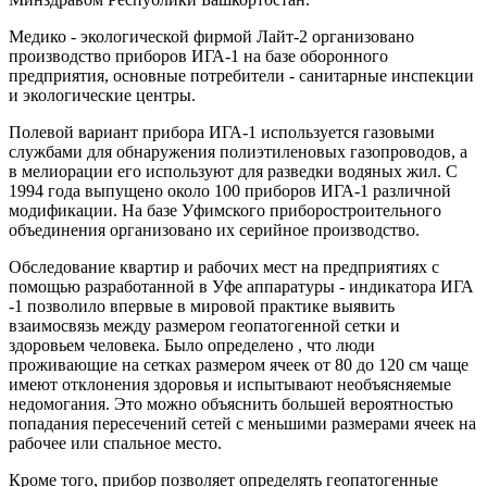
Медико - экологической фирмой Лайт-2 организовано
производство приборов ИГА-1 на базе оборонного
предприятия, основные потребители - санитарные инспекции
и экологические центры.
Полевой вариант прибора ИГА-1 используется газовыми
службами для обнаружения полиэтиленовых газопроводов, а
в мелиорации его используют для разведки водяных жил. С
1994 года выпущено около 100 приборов ИГА-1 различной
модификации. На базе Уфимского приборостроительного
объединения организовано их серийное производство.
Обследование квартир и рабочих мест на предприятиях с
помощью разработанной в Уфе аппаратуры - индикатора ИГА
-1 позволило впервые в мировой практике выявить
взаимосвязь между размером геопатогенной сетки и
здоровьем человека. Было определено , что люди
проживающие на сетках размером ячеек от 80 до 120 см чаще
имеют отклонения здоровья и испытывают необъясняемые
недомогания. Это можно объяснить большей вероятностью
попадания пересечений сетей с меньшими размерами ячеек на
рабочее или спальное место.
Кроме того, прибор позволяет определять геопатогенные