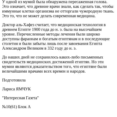
У одной из мумий была обнаружена пересаженная голова.
Это означает, что древние врачи знали, как сделать так, чтобы
иммунные клетки организма не отторгали чужеродную ткань.
Это то, что не может делать современная медицина.
Доктор аль-Хафез считает, что медицинская технология в
древнем Египте 1900 года до н. э. была на высочайшем
уровне. Перечисленные методы лечения были широко
доступны фараонам и богатым египтянам и в последующие
столетия и были забыты лишь после завоевания Египта
Александром Великим в 332 году до н. э.
До наших дней не сохранилось каких-либо письменных
свидетельств медицинских достижений египтян. Но эти
мумии являются доказательством того, что египтяне были
величайшими врачами всех времен и народов.
Подготовила
Лариса ЯМЧУК
"Интересная Газета"
№10(61) Блок A