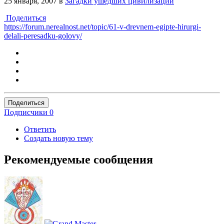
25 января, 2007
в
Загадки ушедших цивилизаций
Поделиться
https://forum.nerealnost.net/topic/61-v-drevnem-egipte-hirurgi-
delali-peresadku-golovy/
Поделиться
Подписчики
0
Ответить
Создать новую тему
Рекомендуемые сообщения