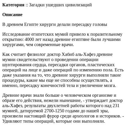
Категория
:: Загадки ушедших цивилизаций
Описание
В древнем Египте хирурги делали пересадку головы
Исследование египетских мумий привело к поразительному
открытию: 4000 лет назад древние египтяне были лучшими
хирургами, чем современные врачи.
Как считает физиолог доктор Хабиб аль-Хафез древние
мумии свидетельствуют о проведении операции
шунтирования сердца, пересадки органов, пластических
операций на лице и даже операций по изменению пола. Есть
даже указания на то, что древние хирурги выполняли такие
процедуры, какие мы еще не способны осуществлять, а
именно, пересадку конечностей тела и увеличение мозга.
Древние врачи знали больше о человеческом организме и
образе его действия, нежели нынешние, - утверждает доктор
аль-Хафез, результаты двухлетней работы которого над 231
мумией, датируемой 2700-1250 годами до нашей эры,
произвели настоящий фурор среди археологов и историков. -
Удивляют типы операций, которые они выполняли.