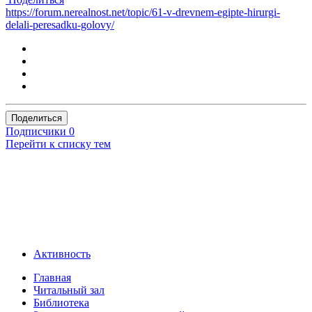
https://forum.nerealnost.net/topic/61-v-drevnem-egipte-hirurgi-
delali-peresadku-golovy/
Поделиться
Подписчики
0
Перейти к списку тем
Активность
Главная
Читальный зал
Библиотека