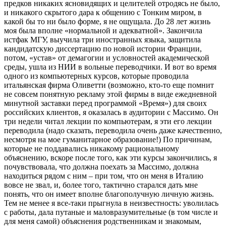
предков никаких ясновидящих и целителей отродясь не было,
и никакого скрытого дара к общению с Тонким миром, в
какой бы то ни было форме, я не ощущала. До 28 лет жизнь
моя была вполне «нормальной и адекватной». Закончила
истфак МГУ, выучила три иностранных языка, защитила
кандидатскую диссертацию по новой истории Франции,
потом, «устав» от демагогии и условностей академической
среды, ушла из НИИ в вольные переводчики. И вот во время
одного из компьютерных курсов, которые проводила
итальянская фирма Оливетти (возможно, кто-то еще помнит
не совсем понятную рекламу этой фирмы в виде ежедневной
минутной заставки перед программой «Время») для своих
российских клиентов, я оказалась в аудитории с Массимо. Он
три недели читал лекции по компьютерам, я эти его лекции
переводила (надо сказать, переводила очень даже качественно,
несмотря на мое гуманитарное образование!) По причинам,
которые не поддавались никакому рациональному
объяснению, вскоре после того, как эти курсы закончились, я
почувствовала, что должна поехать за Массимо, должна
находиться рядом с ним – при том, что он меня в Италию
вовсе не звал, и, более того, тактично старался дать мне
понять, что он имеет вполне благополучную личную жизнь.
Тем не менее я все-таки прыгнула в неизвестность: уволилась
с работы, дала путаные и маловразумительные (в том числе и
для меня самой) объяснения родственникам и знакомым,