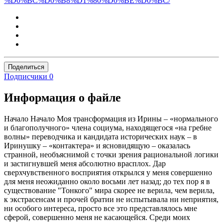
%D0%BC%D0%B8%D1%80%D0%BE%D0%BC/
Поделиться
Подписчики
0
Информация о файле
Начало Начало Моя трансформация из Ирины – «нормального
и благополучного» члена социума, находящегося «на гребне
волны» переводчика и кандидата исторических наук – в
Иринушку – «контактера» и ясновидящую – оказалась
странной, необъяснимой с точки зрения рациональной логики
и застигнувшей меня абсолютно врасплох. Дар
сверхчувственного восприятия открылся у меня совершенно
для меня неожиданно около восьми лет назад; до тех пор я в
существование "Тонкого" мира скорее не верила, чем верила,
к экстрасенсам и прочей братии не испытывала ни неприятия,
ни особого интереса, просто все это представлялось мне
сферой, совершенно меня не касающейся. Среди моих