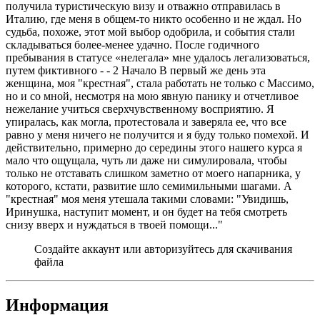
получила туристическую визу и отважно отправилась в
Италию, где меня в общем-то никто особенно и не ждал. Но
судьба, похоже, этот мой выбор одобрила, и события стали
складываться более-менее удачно. После годичного
пребывания в статусе «нелегала» мне удалось легализоваться,
путем фиктивного - - 2 Начало В первый же день эта
женщина, моя "крестная", стала работать не только с Массимо,
но и со мной, несмотря на мою явную панику и отчетливое
нежелание учиться сверхчувственному восприятию. Я
упиралась, как могла, протестовала и заверяла ее, что все
равно у меня ничего не получится и я буду только помехой. И
действительно, примерно до середины этого нашего курса я
мало что ощущала, чуть ли даже ни симулировала, чтобы
только не отставать слишком заметно от моего напарника, у
которого, кстати, развитие шло семимильными шагами. А
"крестная" моя меня утешала такими словами: "Увидишь,
Иринушка, наступит момент, и он будет на тебя смотреть
снизу вверх и нуждаться в твоей помощи..."
Создайте аккаунт или авторизуйтесь для скачивания
файла
Информация