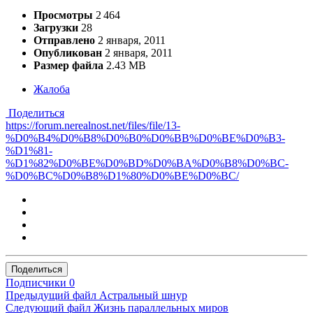
Просмотры
2 464
Загрузки
28
Отправлено
2 января, 2011
Опубликован
2 января, 2011
Размер файла
2.43 MB
Жалоба
Поделиться
https://forum.nerealnost.net/files/file/13-
%D0%B4%D0%B8%D0%B0%D0%BB%D0%BE%D0%B3-
%D1%81-
%D1%82%D0%BE%D0%BD%D0%BA%D0%B8%D0%BC-
%D0%BC%D0%B8%D1%80%D0%BE%D0%BC/
Поделиться
Подписчики
0
Предыдущий файл
Астральный шнур
Следующий файл
Жизнь параллельных миров