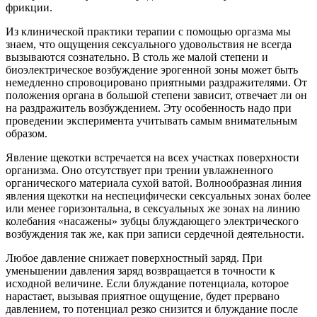
фрикции.
Из клинической практики терапии с помощью оргазма мы
знаем, что ощущения сексуального удовольствия не всегда
вызываются сознательно. В столь же малой степени и
биоэлектрическое возбуждение эрогенной зоны может быть
немедленно спровоцировано приятными раздражителями. От
положения органа в большой степени зависит, отвечает ли он
на раздражитель возбуждением. Эту особенность надо при
проведении эксперимента учитывать самым внимательным
образом.
Явление щекотки встречается на всех участках поверхности
организма. Оно отсутствует при трении увлажненного
органического материала сухой ватой. Волнообразная линия
явления щекотки на неспецифически сексуальных зонах более
или менее горизонтальна, в сексуальных же зонах на линию
колебания «насажены» зубцы блуждающего электрического
возбуждения так же, как при записи сердечной деятельности.
Любое давление снижает поверхностный заряд. При
уменьшении давления заряд возвращается в точности к
исходной величине. Если блуждание потенциала, которое
нарастает, вызывая приятное ощущение, будет прервано
давлением, то потенциал резко снизится и блуждание после