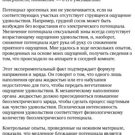
Потенциал эрогенных зон не увеличивается, если на
соответствующих участках отсутствует струящееся ощущение
удовольствия. Например, грудной сосок может быть
возбужден без возрастания его электрического потенциала.
Увеличение потенциала сексуальной зоны всегда сопутствует
возрастающему ощущению удовольствия, и, наоборот,
снижение потенциала идет рука об руку со снижением
приятного ощущения. Мне удалось в ходе нескольких опытов,
проведенных на основе моих ощущений, получить сведения о
том, что происходило на аппарате в соседней комнате.
Этот экспериментальный факт подтверждает формулу
напряжения и заряда. Он говорит о том, что одного лишь
наполнения органа жидкостью или его набухания
недостаточно для того, чтобы передать вегетативное
ощущение удовольствия. К механическому наполнению
органа .жидкостью должно присоединиться повышение
биоэлектрического заряда, чтобы сделать процесс ощутимым
как чувство удовольствия. Психическая интенсивность
ощущения удовольствия соответствует физиологическому
количеству биоэлектрического потенциала.
Контрольные опыты, проведенные на неживом материале,
показали, что медленное блуждание потенциала является