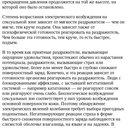
прекращения давления продолжится на той же высоте, на
которой оно было остановлено.
Степень возрастания электрического возбуждения на
сексуальной зоне зависит от мягкости раздражителя — чем он
мягче, тем круче подъем. Она зависит также от
психофизической готовности реагировать на раздражитель.
Чем больше эта готовность, тем круче, то есть быстрее,
подъем.
В то время как приятные раздражители, вызывающие
ощущение удовольствия, проистекают обычно из нарастания
потенциала, раздражители, вызывающие страх или
удовольствие, более или менее быстро и глубоко снижают
поверхностный заряд. Конечно, и эта реакция зависит от
готовности организма реагировать на раздражитель. Люди с
блокированными аффектами, с застывшей вегетативной
системой — например кататоники — не реагируют совсем
или реагируют очень слабо. Биологическое возбуждение
сексуальных зон соответствует у них уровню возбуждения
основной поверхности кожи. Поэтому обнаружение
электрических явлений колебания требует выбора пригодных
подопытных. Негативирующие реакции страха в форме
быстрого снижения поверхностного заряда наблюдаются на
слизистой оболочке влагалища, на языке и на ладонях. В