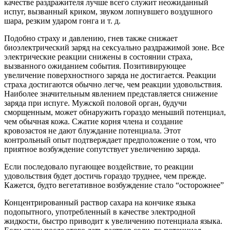
качестве раздражителя лучше всего служит неожиданный
испуг, вызванный криком, звуком лопнувшего воздушного
шара, резким ударом гонга и т. д.
Подобно страху и давлению, гнев также снижает
биоэлектрический заряд на сексуально раздражимой зоне. Все
электрические реакции снижены в состоянии страха,
вызванного ожиданием события. Позитивирующее
увеличение поверхностного заряда не достигается. Реакции
страха достигаются обычно легче, чем реакции удовольствия.
Наиболее значительным явлением представляется снижение
заряда при испуге. Мужской половой орган, будучи
сморщенным, может обнаружить гораздо меньший потенциал,
чем обычная кожа. Сжатие корня члена и создание
кровозастоя не дают блуждание потенциала. Этот
контрольный опыт подтверждает предположение о том, что
приятное возбуждение сопутствует увеличению заряда.
Если последовало пугающее воздействие, то реакции
удовольствия будет достичь гораздо труднее, чем прежде.
Кажется, будто вегетативное возбуждение стало “осторожнее”
Концентрированный раствор сахара на кончике языка
подопытного, употребленный в качестве электродной
жидкости, быстро приводит к увеличению потенциала языка.