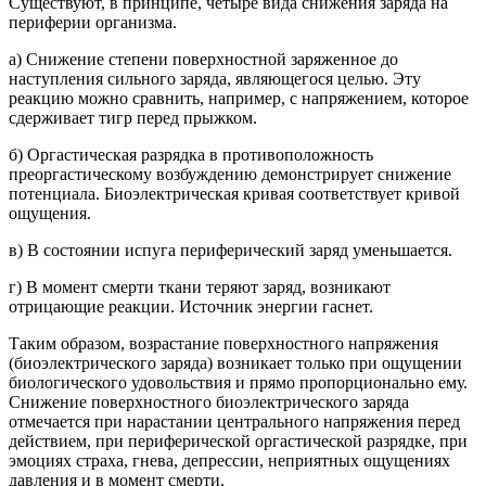
Существуют, в принципе, четыре вида снижения заряда на
периферии организма.
а) Снижение степени поверхностной заряженное до
наступления сильного заряда, являющегося целью. Эту
реакцию можно сравнить, например, с напряжением, которое
сдерживает тигр перед прыжком.
б) Оргастическая разрядка в противоположность
преоргастическому возбуждению демонстрирует снижение
потенциала. Биоэлектрическая кривая соответствует кривой
ощущения.
в) В состоянии испуга периферический заряд уменьшается.
г) В момент смерти ткани теряют заряд, возникают
отрицающие реакции. Источник энергии гаснет.
Таким образом, возрастание поверхностного напряжения
(биоэлектрического заряда) возникает только при ощущении
биологического удовольствия и прямо пропорционально ему.
Снижение поверхностного биоэлектрического заряда
отмечается при нарастании центрального напряжения перед
действием, при периферической оргастической разрядке, при
эмоциях страха, гнева, депрессии, неприятных ощущениях
давления и в момент смерти.