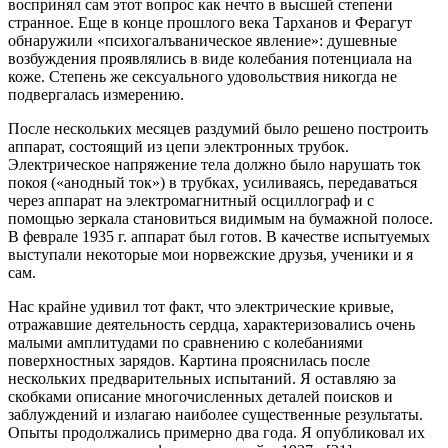
воспринял сам этот вопрос как нечто в высшей степени
странное. Еще в конце прошлого века Тарханов и Ферагут
обнаружили «психогалъваническое явление»: душевные
возбуждения проявлялись в виде колебания потенциала на
коже. Степень же сексуального удовольствия никогда не
подвергалась измерению.
После нескольких месяцев раздумий было решено построить
аппарат, состоящий из цепи электронных трубок.
Электрическое напряжение тела должно было нарушать ток
покоя («анодный ток») в трубках, усиливаясь, передаваться
через аппарат на электромагнитный осциллограф и с
помощью зеркала становиться видимым на бумажной полосе.
В феврале 1935 г. аппарат был готов. В качестве испытуемых
выступали некоторые мои норвежские друзья, ученики и я
сам.
Нас крайне удивил тот факт, что электрические кривые,
отражавшие деятельность сердца, характеризовались очень
малыми амплитудами по сравнению с колебаниями
поверхностных зарядов. Картина прояснилась после
нескольких предварительных испытаний. Я оставляю за
скобками описание многочисленных деталей поисков и
заблуждений и излагаю наиболее существенные результаты.
Опыты продолжались примерно два года. Я опубликовал их