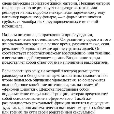
специфическим свойством живой материи. Неживая материя
или совершенно не реагирует на «раздражители», или
реагирует на них подобно электрически заряженному телу,
например карманному фонарю, — в форме механически
грубых, скачкообразных, неупорядоченных изменений
потенциала.
Назовем потенциал, возрастающий при блуждании,
преоргастическим потенциалом. Он различен у одного и того
же сексуального органа в разное время, различен также, если
речь идет об одном и том же органе у разных людей. Он
соответствует преоргастическому возбуждению, или течению
в вегетативно действующем органе. Возрастание заряда
представляет собой ответ органа на приятный раздражитель.
Если эрогенную зону, на которой электрод размещается
равномерно и без давления, щекотать ватным тампоном так,
чтобы появилось ощущение удовольствия, то обнаружится
волнообразное колебание потенциала, так называемый
«феномен щекотки». Щекотка представляет собой
видоизменение сексуальной фрикции, которая представляет
собой основное явление в сфере живого. Такой же
разновидностью сексуальной фрикции является и ощущение
зуда, так как оно автоматически вызывает импульс скобления
или трения, по сути своей родственный сексуальной