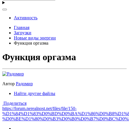
Активность
Главная
Загрузки
Новые виды энергии
Функция оргазма
Функция оргазма
Автор
Радомир
Найти другие файлы
Поделиться
https://forum.nerealnost.net/files/file/150-
%D1%84%D1%83%D0%BD%D0%BA%D1%86%D0%B8%D1%8
%D0%BE%D1%80%D0%B3%D0%B0%D0%B7%D0%BC%D0%B