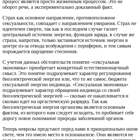
процесс является просто жизненным процессом. Это не
оборот речи, а экспериментально доказанный факт.
Страх как основное направление, противоположное
сексуальности, совпадает с направлением умирания. Страх не
идентичен смерти, так как в последнем случае гаснет
центральный источник энергии, функция заряда, в случае же
страха, напротив, только застаивается источник энергии в
центре из-за отвода возбуждения с периферии, и тем самым
порождается ощущение стеснения.
С учетом данных обстоятельств понятие «сексуальная
экономика» приобретает конкретный естественнонаучный
смысл. Это понятие подразумевает характер регулирования
биоэлектрической энергии или, что то же самое, бюджета
сексуальной энергии индивида. «Сексуальная экономика»
подразумевает характер обращения индивида со своей
биоэлектрической энергией — сколько ее накапливается и
сколько идет на оргастическую разрядку. Так как
биоэлектрическая энергия организма является основным
фактом, из которого нам следует исходить, то пробивает себе
дорогу новое понимание природы заболеваний органов.
Теперь неврозы предстают перед нами в принципиально ином
свете, чем это имело место в психоанализе. Они являются не