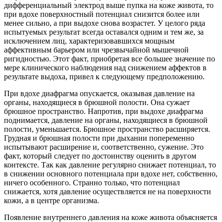
дифференциальный электрод выше пупка на коже живота, то
при вдохе поверхностный потенциал снизится более или
менее сильно, а при выдохе снова возрастет. У целого ряда
испытуемых результат всегда оставался одним и тем же, за
исключением лиц, характеризовавшихся мощным
аффективным барьером или чрезвычайной мышечной
ригидностью. Этот факт, приобретая все большее значение по
мере клинического наблюдения над снижением аффектов в
результате выдоха, привел к следующему предположению.
При вдохе диафрагма опускается, оказывая давление на
органы, находящиеся в брюшной полости. Она сужает
брюшное пространство. Напротив, при выдохе диафрагма
поднимается, давление на органы, находящиеся в брюшной
полости, уменьшается. Брюшное пространство расширяется.
Грудная и брюшная полости при дыхании попеременно
испытывают расширение и, соответственно, сужение. Это
факт, который следует по достоинству оценить в другом
контексте. Так как давление регулярно снижает потенциал, то
в снижении основного потенциала при вдохе нет, собственно,
ничего особенного. Странно только, что потенциал
снижается, хотя давление осуществляется не на поверхности
кожи, а в центре организма.
Появление внутреннего давления на коже живота объясняется