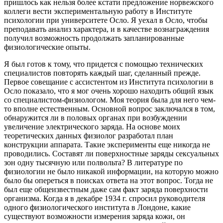
пришлось как нельзя более кстати предложение норвежского
коллеги вести экспериментальную работу в Институте
психологии при университете Осло. Я уехал в Осло, чтобы
преподавать анализ характера, и в качестве вознаграждения
получил возможность продолжать запланированные
физиологические опыты.
Я был готов к тому, что придется с помощью технических
специалистов повторять каждый шаг, сделанный прежде.
Первое совещание с ассистентом из Института психологии в
Осло показало, что я мог очень хорошо находить общий язык
со специалистом-физиологом. Моя теория была для него чем-
то вполне естественным. Основной вопрос заключался в том,
обнаружится ли в половых органах при возбуждении
увеличение электрического заряда. На основе моих
теоретических данных физиолог разработал план
конструкции аппарата. Такие эксперименты еще никогда не
проводились. Составят ли поверхностные заряды сексуальных
зон одну тысячную или полвольта? В литературе по
физиологии не было никакой информации, на которую можно
было бы опереться в поисках ответа на этот вопрос. Тогда не
был еще общеизвестным даже сам факт заряда поверхности
организма. Когда я в декабре 1934 г. спросил руководителя
одного физиологического института в Лондоне, какие
существуют возможности измерения заряда кожи, он