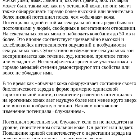
мочки ушей, язык, ладони и, как ни странно, лоб. Их заряд
может быть таким же, как и у остальной кожи, но они могут
также обнаруживать гораздо более высокий или значительно
более низкий потенциал покоя, чем «обычная» кожа.
Потенциалы одной и той же сексуальной зоны редко бывают
постоянными у людей, свободных в вегетативном отношении.
На сексуальных зонах можно наблюдать колебания до 50 мв и
более. Это вполне соответствует чрезвычайно высокой и
колеблющейся интенсивности ощущений и возбудимости
сексуальных зон. Субъективно возбуждение сексуальных зон
воспринимается как течение, зуд, кипение, приятное тепло
или «сладость». Неспецифически эрогенные участки кожи в
гораздо меньшей степени демонстрируют эти свойства или
вовсе не обладают ими.
В то время как «обычная кожа обнаруживает состояние своего
биологического заряда в форме примерно одинаковой
горизонтальной линии, соединение различных потенциалов
на эрогенных зонах лает идущую более или менее круто вверх
или вниз волнообразную линию. Назовем постоянное
изменение потенциала «блужданием».
Потенциал эрогенных зон блуждает, если он не находится на
уровне, свойственном остальной коже. Он растет или падает.
Повышение кривой свидетельствует о нарастании заряда на
поверхности, понижение — о его уменьшении.