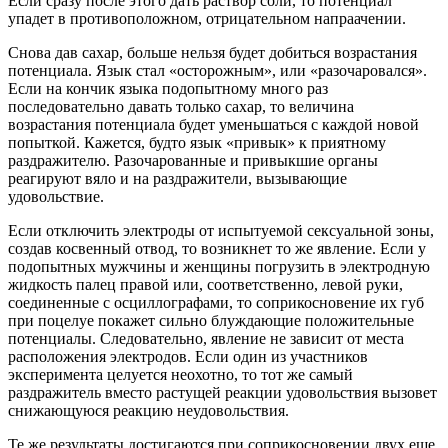
Если сразу после этого дать раствор соли, то потенциал
упадет в противоположном, отрицательном напраачении.
Снова дав сахар, больше нельзя будет добиться возрастания
потенциала. Язык стал «осторожным», или «разочаровался».
Если на кончик языка подопытному много раз
последовательно давать только сахар, то величина
возрастания потенциала будет уменьшаться с каждой новой
попыткой. Кажется, будто язык «привык» к приятному
раздражителю. Разочарованные и привыкшие органы
реагируют вяло и на раздражители, вызывающие
удовольствие.
Если отключить электроды от испытуемой сексуальной зоны,
создав косвенный отвод, то возникнет то же явление. Если у
подопытных мужчины и женщины погрузить в электродную
жидкость палец правой или, соответственно, левой руки,
соединенные с осциллографами, то соприкосновение их губ
при поцелуе покажет сильно блуждающие положительные
потенциалы. Следовательно, явление не зависит от места
расположения электродов. Если один из участников
эксперимента целуется неохотно, то тот же самый
раздражитель вместо растущей реакции удовольствия вызовет
снижающуюся реакцию неудовольствия.
Те же результаты достигаются при соприкосновении двух еще