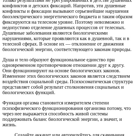
только результатами не урегулированных в детстве душевных
конфликтов и детских фиксаций. Напротив, эти душевные
конфликты и фиксации вызывают серьезнейшие нарушения
биоэлектрического энергетического бюджета и таким образом
фиксируются на телесном уровне. Поэтому невозможно и
недопустимо отделение душевных процессов от телесных.
Душевные заболевания являются биологическими
нарушениями, которые проявляются как в душевной, так и в
телесной сферах. В основе их — отклонение от движения
биологической энергии, соответствующего законам природы.
Душа и тело образуют функциональное единство при
одновременном противоречивом отношении друг к другу.
Они функционируют на основе биологических законов.
Изменение этих биологических законов является следствием
воздействия социальной среды. Психосоматическая структура
представляет собой результат столкновения социальных и
биологических функций.
Функция оргазма становится измерителем степени
психофизического функционирования организма потому, что
через нее выражается способность живой системы
поддерживать баланс биологической энергии, а значит, и
жизнь.
Создайте аккаунт или авторизуйтесь для скачивания