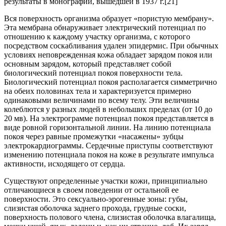
результаты в монографии, вышедшей в 1937 г.[21]
Вся поверхность организма образует «пористую мембрану».
Эта мембрана обнаруживает электрический потенциал по
отношению к каждому участку организма, с которого
посредством соскабливания удален эпидермис. При обычных
условиях неповрежденная кожа обладает зарядом покоя или
основным зарядом, который представляет собой
биологический потенциал покоя поверхности тела.
Биологический потенциал покоя располагается симметрично
на обеих половинах тела и характеризуется примерно
одинаковыми величинами по всему телу. Эти величины
колеблются у разных людей в небольших пределах (от 10 до
20 мв). На электрограмме потенциал покоя представляется в
виде ровной горизонтальной линии. На линию потенциала
покоя через равные промежутки «насажены» зубцы
электрокардиограммы. Сердечные приступы соответствуют
изменению потенциала покоя на коже в результате импульса
активности, исходящего от сердца.
Существуют определенные участки кожи, принципиально
отличающиеся в своем поведении от остальной ее
поверхности. Это сексуально-эрогенные зоны: губы,
слизистая оболочка заднего прохода, грудные соски,
поверхность полового члена, слизистая оболочка влагалища,