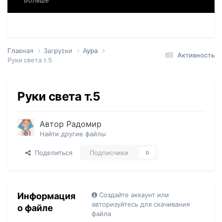
Больше
Форумы
События
Загрузки
Модераторы
Пользователи онлайн
Лидеры
Главная
Загрузки
Аура
Активность
Руки света т.5
Руки света т.5
Автор
Радомир
Найти другие файлы
Поделиться
Подписчики
0
Информация
Создайте аккаунт или
авторизуйтесь для скачивания
о файле
файла