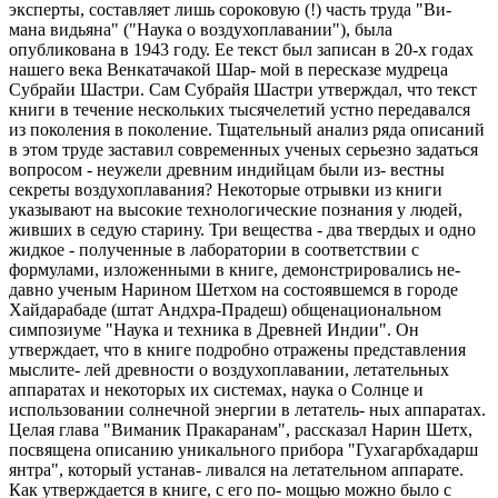
эксперты, составляет лишь сороковую (!) часть труда "Ви-
мана видьяна" ("Наука о воздухоплавании"), была
опубликована в 1943 году. Ее текст был записан в 20-х годах
нашего века Венкатачакой Шар- мой в пересказе мудреца
Субрайи Шастри. Сам Субрайя Шастри утверждал, что текст
книги в течение нескольких тысячелетий устно передавался
из поколения в поколение. Тщательный анализ ряда описаний
в этом труде заставил современных ученых серьезно задаться
вопросом - неужели древним индийцам были из- вестны
секреты воздухоплавания? Некоторые отрывки из книги
указывают на высокие технологические познания у людей,
живших в седую старину. Три вещества - два твердых и одно
жидкое - полученные в лаборатории в соответствии с
формулами, изложенными в книге, демонстрировались не-
давно ученым Нарином Шетхом на состоявшемся в городе
Хайдарабаде (штат Андхра-Прадеш) общенациональном
симпозиуме "Наука и техника в Древней Индии". Он
утверждает, что в книге подробно отражены представления
мыслите- лей древности о воздухоплавании, летательных
аппаратах и некоторых их системах, наука о Солнце и
использовании солнечной энергии в летатель- ных аппаратах.
Целая глава "Виманик Пракаранам", рассказал Нарин Шетх,
посвящена описанию уникального прибора "Гухагарбхадарш
янтра", который устанав- ливался на летательном аппарате.
Как утверждается в книге, с его по- мощью можно было с