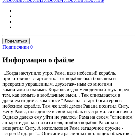
%D0%B8%D0%BD%D0%B4%D0%B8%D0%B8/
Поделиться
Подписчики
0
Информация о файле
...Когда наступило утро, Рама, взяв небесный корабль,
приготовился стартовать. Тот корабль был большим и
прекрасно украшенным, двухэтаж- ным со многими
комнатами и окнами. Корабль издал мелодичный звук перед
тем, как взмыть в заоблачные выси... Так описывается в
древнем индийс- ком эпосе "Рамаяна" старт бога-героя в
небесном корабле. Там же злой демон Равана похитил Ситу,
жену Рамы, посадил ее в свой корабль и устремился восвояси
Однако далеко ему уйти не удалось: Рама на своем "огненном"
аппарате догнал похитителя, подбил корабль Раваны и
возвратил Ситу. А использовал Рама загадочное оружие -
"стрел Инд- ры"... Описания различных летающих объектов -