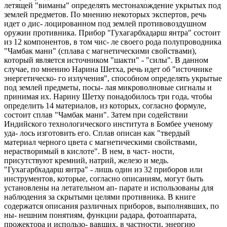
летящей "виманы" определять местонахождение укрытых под
землей предметов. По мнению некоторых экспертов, речь
идет о дис- лоцированном под землей противовоздушном
оружии противника. Прибор "Гухагарбхадарш янтра" состоит
из 12 компонентов, в том чис- ле своего рода полупроводника
"Чамбак мани" (сплава с магнетическими свойствами),
который является источником "шакти" - "силы". В данном
случае, по мнению Нарина Шетха, речь идет об "источнике
энергетическо- го излучения", способном определять укрытые
под землей предметы, посы- лая микроволновые сигналы и
принимая их. Нарину Шетху понадобилось три года, чтобы
определить 14 материалов, из которых, согласно формуле,
состоит сплав "Чамбак мани". Затем при содействии
Индийского технологического института в Бомбее ученому
уда- лось изготовить его. Сплав описан как "твердый
материал черного цвета с магнетическими свойствами,
нерастворимый в кислоте". В нем, в част- ности,
присутствуют кремний, натрий, железо и медь.
"Гухагарбхадарш янтра" - лишь один из 32 приборов или
инструментов, которые, согласно описаниям, могут быть
установлены на летательном ап- парате и использованы для
наблюдения за скрытыми целями противника. В книге
содержатся описания различных приборов, выполнявших, по
ны- нешним понятиям, функции радара, фотоаппарата,
прожектора и использо- вавших, в частности, энергию