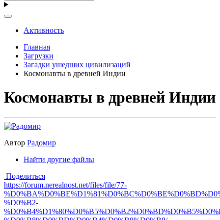
Активность
Главная
Загрузки
Загадки ушедших цивилизаций
Космонавты в древней Индии
Космонавты в древней Индии
Автор
Радомир
Найти другие файлы
Поделиться
https://forum.nerealnost.net/files/file/77-
%D0%BA%D0%BE%D1%81%D0%BC%D0%BE%D0%BD%D0%
%D0%B2-
%D0%B4%D1%80%D0%B5%D0%B2%D0%BD%D0%B5%D0%B