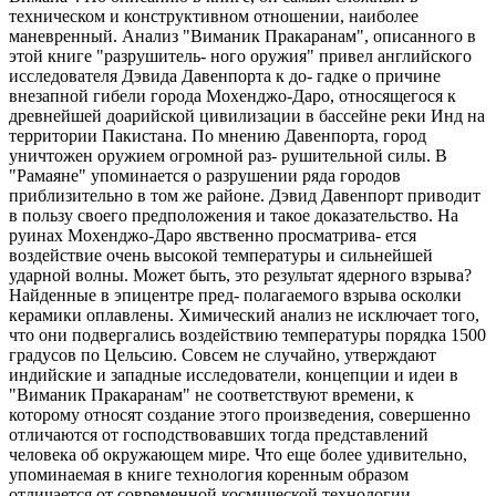
техническом и конструктивном отношении, наиболее
маневренный. Анализ "Виманик Пракаранам", описанного в
этой книге "разрушитель- ного оружия" привел английского
исследователя Дэвида Давенпорта к до- гадке о причине
внезапной гибели города Мохенджо-Даро, относящегося к
древнейшей доарийской цивилизации в бассейне реки Инд на
территории Пакистана. По мнению Давенпорта, город
уничтожен оружием огромной раз- рушительной силы. В
"Рамаяне" упоминается о разрушении ряда городов
приблизительно в том же районе. Дэвид Давенпорт приводит
в пользу своего предположения и такое доказательство. На
руинах Мохенджо-Даро явственно просматрива- ется
воздействие очень высокой температуры и сильнейшей
ударной волны. Может быть, это результат ядерного взрыва?
Найденные в эпицентре пред- полагаемого взрыва осколки
керамики оплавлены. Химический анализ не исключает того,
что они подвергались воздействию температуры порядка 1500
градусов по Цельсию. Совсем не случайно, утверждают
индийские и западные исследователи, концепции и идеи в
"Виманик Пракаранам" не соответствуют времени, к
которому относят создание этого произведения, совершенно
отличаются от господствовавших тогда представлений
человека об окружающем мире. Что еще более удивительно,
упоминаемая в книге технология коренным образом
отличается от современной космической технологии.