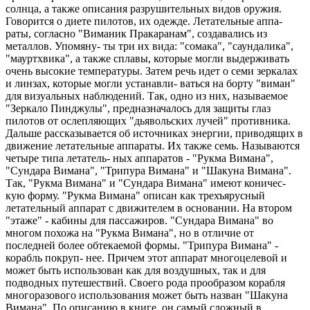
солнца, а также описания разрушительных видов оружия.
Говорится о диете пилотов, их одежде. Летательные аппа-
раты, согласно "Виманик Пракаранам", создавались из
металлов. Упомяну- ты три их вида: "сомака", "саундалика",
"мауртхвика", а также сплавы, которые могли выдерживать
очень высокие температуры. Затем речь идет о семи зеркалах
и линзах, которые могли устанавли- ваться на борту "виман"
для визуальных наблюдений. Так, одно из них, называемое
"Зеркало Пинджулы", предназначалось для защиты глаз
пилотов от ослепляющих "дьявольских лучей" противника.
Дальше рассказывается об источниках энергии, приводящих в
движение летательные аппараты. Их также семь. Называются
четыре типа летатель- ных аппаратов - "Рукма Вимана",
"Сундара Вимана", "Трипура Вимана" и "Шакуна Вимана".
Так, "Рукма Вимана" и "Сундара Вимана" имеют коничес-
кую форму. "Рукма Вимана" описан как трехъярусный
летательный аппарат с движителем в основании. На втором
"этаже" - кабины для пассажиров. "Сундара Вимана" во
многом похожа на "Рукма Вимана", но в отличие от
последней более обтекаемой формы. "Трипура Вимана" -
корабль покруп- нее. Причем этот аппарат многоцелевой и
может быть использован как для воздушных, так и для
подводных путешествий. Своего рода прообразом корабля
многоразового использования может быть назван "Шакуна
Вимана". По описанию в книге, он самый сложный в