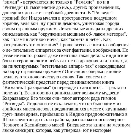
"виман" - встречаются не только в "Рамаяне", но и в
"Ригведе" (II тысячелетие до н.э.), других произведениях,
дошедших до нас из глубокой древности. В "Ригведе"
грозный бог Индра мчался в пространстве в воздушном
корабле, ведя вой- ну против демонов, уничтожая города
своим страшным оружием. Летательные аппараты древних
описывались как "окруженные мощным об- лаком метеоры",
как "пламя в летнюю ночь", как "комета в небе". Как
расценивать эти описания? Проще всего - списать сообщения
о ле- тательных аппаратах за счет фантазии, воображения. Но
разве не насто- рожит даже скептика такая деталь: индийские
боги и герои воюют в небе- сах не на драконах или птицах, а
на пилотируемых "летательных аппара- тах" с находящимся
на борту страшным оружием? Описания содержат вполне
реальную технологическую основу. Так, совсем не
фантастической предстает перед специалистами книга
"Виманик Пракаранам" (в переводе с санскрита - "Трактат о
полетах"). Ее авторство приписывают великому мудрецу
Бхарадваджу. Его также счи- тают автором ряда гимнов
"Ригведы". Индологи не исключают, что он был одним из
арийских миссионеров, продвигавшихся вместе с крупными
груп- пами ариев, прибывших в Индию предположительно в
III тысячелетии до н.э. из района, расположенного севернее
Черного и Каспийского морей. Впервые эта книга на мертвом
языке санскрит, которая, как утвержда- ют некоторые