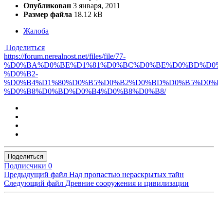
Опубликован
3 января, 2011
Размер файла
18.12 kB
Жалоба
Поделиться
https://forum.nerealnost.net/files/file/77-
%D0%BA%D0%BE%D1%81%D0%BC%D0%BE%D0%BD%D0%
%D0%B2-
%D0%B4%D1%80%D0%B5%D0%B2%D0%BD%D0%B5%D0%B
%D0%B8%D0%BD%D0%B4%D0%B8%D0%B8/
Поделиться
Подписчики
0
Предыдущий файл
Над пропастью нераскрытых тайн
Следующий файл
Древние сооружения и цивилизации