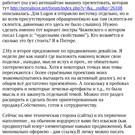
работает (на узи) антишайтан машину презентовать, которая
тут
http://nerealnost.net/forum/index.php?s=&a...ost&p=26108
описывалась. Для Logon я отправлю весточку отдельно, но и
ко всем присутствующим обращение(мало как там склеится-не
склеится, давненько его здесь не было слышно). Нужно
сделать именно тот вариант люстры Чижевского о котором
писал Logon (c "чудесными свойствами"). Кто возьмётся и
сколько это бут стоить? Я в Питере.
2.Ну и второе предложение по продвижению девайсов. Я
недели две как нашёл где выложить наконец всякие свои
поделки , находки, мысли вслух и проч., не обязательно
эзотерического толка. Хотя в некоторых точках мои темы
пересекаются с более серьёзными проектами моих
знакомых(пытаюсь вытащить их на активный диалог), но в
общем всё достаточно приземлённо. А поскольку я пробовал
повторять и некоторые лечилки-артефакты и т.д., то была
мысль и их закинуть отдельной темой. Можно этот раздел
расширить и сделать более ориентированным на
продажу.Собственно, готов к сотрудничеству.
Сейчас на мне техническая сторона (сайты) и их первичное
наполнение , на обычном вордпрессе ваяю без изысков (как
продвинутый юзер+элементарные навыки продвижения). Как
минимально оформлю - дам ссылку.В личку можно писать