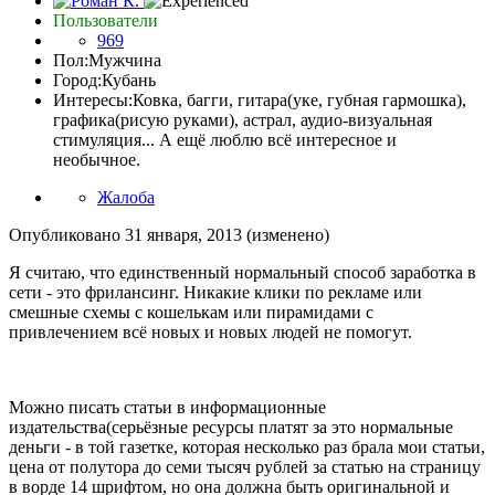
Пользователи
969
Пол:
Мужчина
Город:
Кубань
Интересы:
Ковка, багги, гитара(уке, губная гармошка),
графика(рисую руками), астрал, аудио-визуальная
стимуляция... А ещё люблю всё интересное и
необычное.
Жалоба
Опубликовано
31 января, 2013
(изменено)
Я считаю, что единственный нормальный способ заработка в
сети - это фрилансинг. Никакие клики по рекламе или
смешные схемы с кошелькам или пирамидами с
привлечением всё новых и новых людей не помогут.
Можно писать статьи в информационные
издательства(серьёзные ресурсы платят за это нормальные
деньги - в той газетке, которая несколько раз брала мои статьи,
цена от полутора до семи тысяч рублей за статью на страницу
в ворде 14 шрифтом, но она должна быть оригинальной и