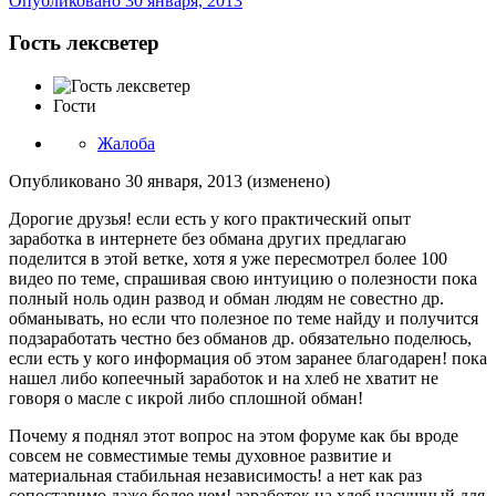
Опубликовано
30 января, 2013
Гость лексветер
Гости
Жалоба
Опубликовано
30 января, 2013
(изменено)
Дорогие друзья! если есть у кого практический опыт
заработка в интернете без обмана других предлагаю
поделится в этой ветке, хотя я уже пересмотрел более 100
видео по теме, спрашивая свою интуицию о полезности пока
полный ноль один развод и обман людям не совестно др.
обманывать, но если что полезное по теме найду и получится
подзаработать честно без обманов др. обязательно поделюсь,
если есть у кого информация об этом заранее благодарен! пока
нашел либо копеечный заработок и на хлеб не хватит не
говоря о масле с икрой либо сплошной обман!
Почему я поднял этот вопрос на этом форуме как бы вроде
совсем не совместимые темы духовное развитие и
материальная стабильная независимость! а нет как раз
сопоставимо даже более чем! заработок на хлеб насущный для