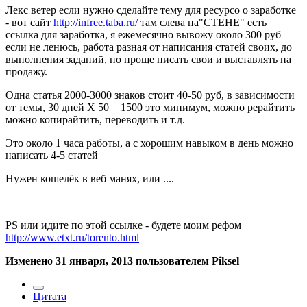
Лекс ветер если нужно сделайте тему для ресурсо о заработке
- вот сайт
http://infree.taba.ru/
там слева на"СТЕНЕ" есть
ссылка для заработка, я ежемесячно вывожу около 300 руб
если не ленюсь, работа разная от написания статей своих, до
выполнения заданий, но проще писать свои и выставлять на
продажу.
Одна статья 2000-3000 знаков стоит 40-50 руб, в зависимости
от темы, 30 дней Х 50 = 1500 это минимум, можно рерайтить
можно копирайтить, переводить и т.д.
Это около 1 часа работы, а с хорошим навыком в день можно
написать 4-5 статей
Нужен кошелёк в веб манях, или ....
PS или идите по этой ссылке - будете моим рефом
http://www.etxt.ru/torento.html
Изменено
31 января, 2013
пользователем Piksel
Цитата