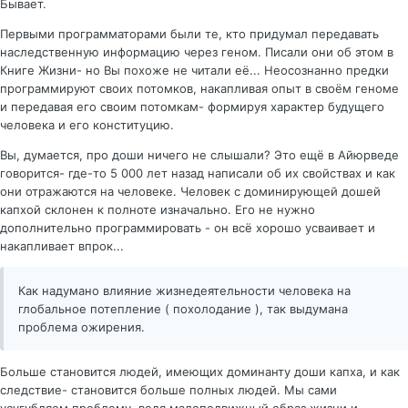
Бывает.
Первыми программаторами были те, кто придумал передавать
наследственную информацию через геном. Писали они об этом в
Книге Жизни- но Вы похоже не читали её... Неосознанно предки
программируют своих потомков, накапливая опыт в своём геноме
и передавая его своим потомкам- формируя характер будущего
человека и его конституцию.
Вы, думается, про доши ничего не слышали? Это ещё в Айюрведе
говорится- где-то 5 000 лет назад написали об их свойствах и как
они отражаются на человеке. Человек с доминирующей дошей
капхой склонен к полноте изначально. Его не нужно
дополнительно программировать - он всё хорошо усваивает и
накапливает впрок...
Как надумано влияние жизнедеятельности человека на
глобальное потепление ( похолодание ), так выдумана
проблема ожирения.
Больше становится людей, имеющих доминанту доши капха, и как
следствие- становится больше полных людей. Мы сами