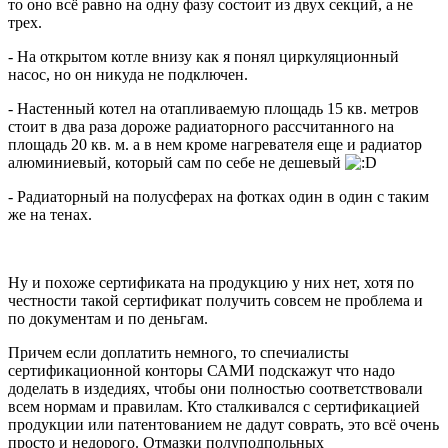
то оно всё равно на одну фазу состоит из двух секций, а не
трех.
- На открытом котле внизу как я понял циркуляционный
насос, но он никуда не подключен.
- Настенный котел на отапливаемую площадь 15 кв. метров
стоит в два раза дороже радиаторного рассчитанного на
площадь 20 кв. м. а в нем кроме нагревателя еще и радиатор
алюминиевый, который сам по себе не дешевый
- Радиаторный на полусферах на фотках один в один с таким
же на тенах.
Ну и похоже сертификата на продукцию у них нет, хотя по
честности такой сертификат получить совсем не проблема и
по документам и по деньгам.
Причем если доплатить немного, то спечиалисты
сертификационной конторы САМИ подскажут что надо
доделать в издедиях, чтобы они полностью соответствовали
всем нормам и правилам. Кто сталкивался с сертификацией
продукции или патентованием не дадут соврать, это всё очень
просто и недорого. Отмазки полуподпольных