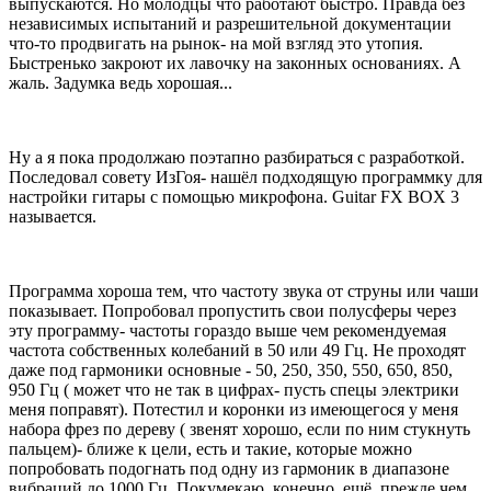
выпускаются. Но молодцы что работают быстро. Правда без
независимых испытаний и разрешительной документации
что-то продвигать на рынок- на мой взгляд это утопия.
Быстренько закроют их лавочку на законных основаниях. А
жаль. Задумка ведь хорошая...
Ну а я пока продолжаю поэтапно разбираться с разработкой.
Последовал совету ИзГоя- нашёл подходящую программку для
настройки гитары с помощью микрофона. Guitar FX BOX 3
называется.
Программа хороша тем, что частоту звука от струны или чаши
показывает. Попробовал пропустить свои полусферы через
эту программу- частоты гораздо выше чем рекомендуемая
частота собственных колебаний в 50 или 49 Гц. Не проходят
даже под гармоники основные - 50, 250, 350, 550, 650, 850,
950 Гц ( может что не так в цифрах- пусть спецы электрики
меня поправят). Потестил и коронки из имеющегося у меня
набора фрез по дереву ( звенят хорошо, если по ним стукнуть
пальцем)- ближе к цели, есть и такие, которые можно
попробовать подогнать под одну из гармоник в диапазоне
вибраций до 1000 Гц. Покумекаю, конечно, ещё, прежде чем