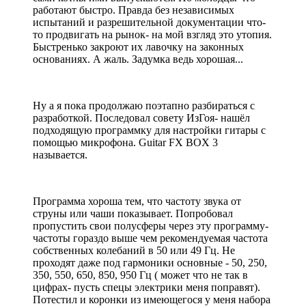
работают быстро. Правда без независимых
испытаний и разрешительной документации что-
то продвигать на рынок- на мой взгляд это утопия.
Быстренько закроют их лавочку на законных
основаниях. А жаль. Задумка ведь хорошая...
Ну а я пока продолжаю поэтапно разбираться с
разработкой. Последовал совету ИзГоя- нашёл
подходящую программку для настройки гитары с
помощью микрофона. Guitar FX BOX 3
называется.
Программа хороша тем, что частоту звука от
струны или чаши показывает. Попробовал
пропустить свои полусферы через эту программу-
частоты гораздо выше чем рекомендуемая частота
собственных колебаний в 50 или 49 Гц. Не
проходят даже под гармоники основные - 50, 250,
350, 550, 650, 850, 950 Гц ( может что не так в
цифрах- пусть спецы электрики меня поправят).
Потестил и коронки из имеющегося у меня набора