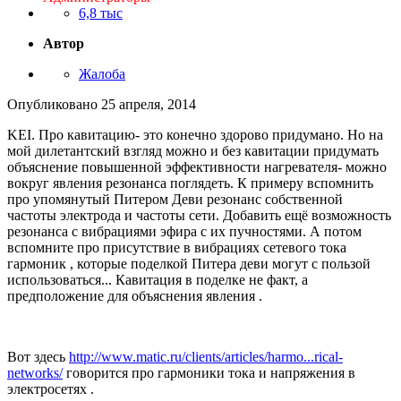
6,8 тыс
Автор
Жалоба
Опубликовано
25 апреля, 2014
KEI. Про кавитацию- это конечно здорово придумано. Но на
мой дилетантский взгляд можно и без кавитации придумать
объяснение повышенной эффективности нагревателя- можно
вокруг явления резонанса поглядеть. К примеру вспомнить
про упомянутый Питером Деви резонанс собственной
частоты электрода и частоты сети. Добавить ещё возможность
резонанса с вибрациями эфира с их пучностями. А потом
вспомните про присутствие в вибрациях сетевого тока
гармоник , которые поделкой Питера деви могут с пользой
использоваться... Кавитация в поделке не факт, а
предположение для объяснения явления .
Вот здесь
http://www.matic.ru/clients/articles/harmo...rical-
networks/
говорится про гармоники тока и напряжения в
электросетях .