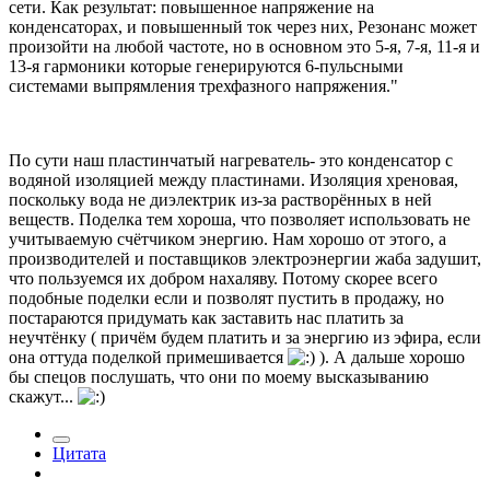
сети. Как результат: повышенное напряжение на
конденсаторах, и повышенный ток через них, Резонанс может
произойти на любой частоте, но в основном это 5-я, 7-я, 11-я и
13-я гармоники которые генерируются 6-пульсными
системами выпрямления трехфазного напряжения."
По сути наш пластинчатый нагреватель- это конденсатор с
водяной изоляцией между пластинами. Изоляция хреновая,
поскольку вода не диэлектрик из-за растворённых в ней
веществ. Поделка тем хороша, что позволяет использовать не
учитываемую счётчиком энергию. Нам хорошо от этого, а
производителей и поставщиков электроэнергии жаба задушит,
что пользуемся их добром нахаляву. Потому скорее всего
подобные поделки если и позволят пустить в продажу, но
постараются придумать как заставить нас платить за
неучтёнку ( причём будем платить и за энергию из эфира, если
она оттуда поделкой примешивается
). А дальше хорошо
бы спецов послушать, что они по моему высказыванию
скажут...
Цитата