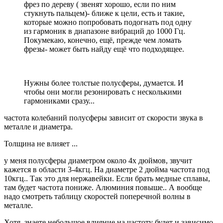
фрез по дереву ( звенят хорошо, если по ним
стукнуть пальцем)- ближе к цели, есть и такие,
которые можно попробовать подогнать под одну
из гармоник в диапазоне вибраций до 1000 Гц.
Покумекаю, конечно, ещё, прежде чем ломать
фрезы- может быть найду ещё что подходящее.
Нужны более толстые полусферы, думается. И
чтобы они могли резонировать с несколькими
гармониками сразу...
частота колебаний полусферы зависит от скорости звука в
металле и диаметра.
Толщина не влияет ...
у меня полусферы диаметром около 4х дюймов, звучит
кажется в области 3-4кгц. На диаметре 2 дюйма частота под
10кгц.. Так это для нержавейки. Если брать медные сплавы,
там будет частота пониже. Алюминия повыше.. А вообще
надо смотреть таблицу скоростей поперечной волны в
металле.
Хотя, знаете небольшое влияние на частоту будет и зависимо