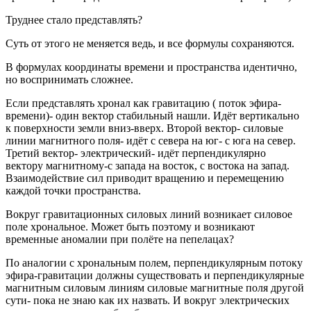
Труднее стало представлять?
Суть от этого не меняется ведь, и все формулы сохраняются.
В формулах координаты времени и пространства идентично,
но воспринимать сложнее.
Если представлять хронал как гравитацию ( поток эфира-
времени)- один вектор стабильный нашли. Идёт вертикально
к поверхности земли вниз-вверх. Второй вектор- силовые
линии магнитного поля- идёт с севера на юг- с юга на север.
Третий вектор- электрический- идёт перпендикулярно
вектору магнитному-с запада на восток, с востока на запад.
Взаимодействие сил приводит вращению и перемещению
каждой точки пространства.
Вокруг гравитационных силовых линий возникает силовое
поле хрональное. Может быть поэтому и возникают
временные аномалии при полёте на пепелацах?
По аналогии с хрональным полем, перпендикулярным потоку
эфира-гравитации должны существовать и перпендикулярные
магнитным силовым линиям силовые магнитные поля другой
сути- пока не знаю как их назвать. И вокруг электрических