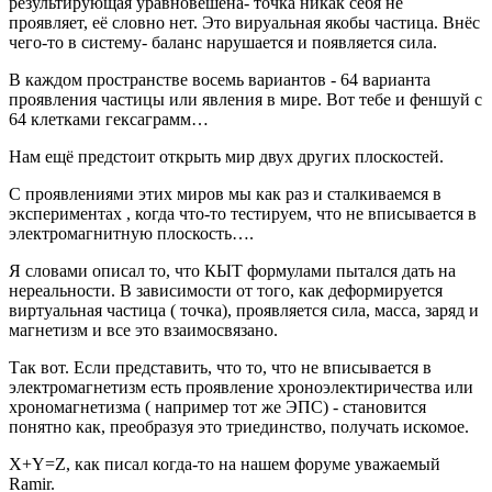
результирующая уравновешена- точка никак себя не
проявляет, её словно нет. Это вируальная якобы частица. Внёс
чего-то в систему- баланс нарушается и появляется сила.
В каждом пространстве восемь вариантов - 64 варианта
проявления частицы или явления в мире. Вот тебе и феншуй с
64 клетками гексаграмм…
Нам ещё предстоит открыть мир двух других плоскостей.
С проявлениями этих миров мы как раз и сталкиваемся в
экспериментах , когда что-то тестируем, что не вписывается в
электромагнитную плоскость….
Я словами описал то, что КЫТ формулами пытался дать на
нереальности. В зависимости от того, как деформируется
виртуальная частица ( точка), проявляется сила, масса, заряд и
магнетизм и все это взаимосвязано.
Так вот. Если представить, что то, что не вписывается в
электромагнетизм есть проявление хроноэлектиричества или
хрономагнетизма ( например тот же ЭПС) - становится
понятно как, преобразуя это триединство, получать искомое.
Х+Y=Z, как писал когда-то на нашем форуме уважаемый
Ramir.