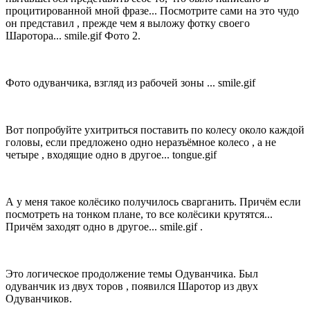
процитированной мной фразе... Посмотрите сами на это чудо
он представил , прежде чем я выложу фотку своего
Шаротора... smile.gif Фото 2.
Фото одуванчика, взгляд из рабочей зоны ... smile.gif
Вот попробуйте ухитриться поставить по колесу около каждой
головы, если предложено одно неразъёмное колесо , а не
четыре , входящие одно в другое... tongue.gif
А у меня такое колёсико получилось сварганить. Причём если
посмотреть на тонком плане, то все колёсики крутятся...
Причём заходят одно в другое... smile.gif .
Это логическое продолжение темы Одуванчика. Был
одуванчик из двух торов , появился Шаротор из двух
Одуванчиков.