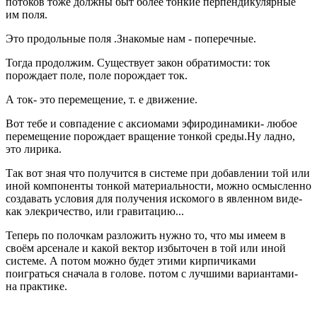
потоков тоже должны быт более тонкие перпендикулярные
им поля.
Это продольные поля .Знакомые нам - поперечные.
Тогда продолжим. Существует закон обратимости: ток
порождает поле, поле порождает ток.
А ток- это перемещение, т. е движение.
Вот тебе и совпадение с аксиомами эфиродинамики- любое
перемещение порождает вращение тонкой среды.Ну ладно,
это лирика.
Так вот зная что получится в системе при добавлении той или
иной компоненты тонкой материальности, можно осмысленно
создавать условия для получения искомого в явленном виде-
как элекричество, или гравитацию...
Теперь по полочкам разложить нужно то, что мы имеем в
своём арсенале и какой вектор избыточен в той или иной
системе. А потом можно будет этими кирпичиками
поиграться сначала в голове. потом с лучшими вариантами-
на практике.