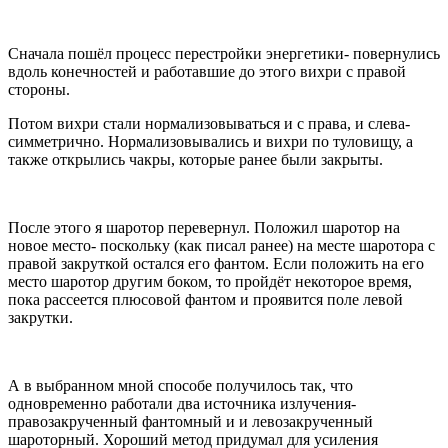
Сначала пошёл процесс перестройки энергетики- повернулись
вдоль конечностей и работавшие до этого вихри с правой
стороны.
Потом вихри стали нормализовываться и с права, и слева-
симметрично. Нормализовывались и вихри по туловищу, а
также открылись чакры, которые ранее были закрыты.
После этого я шаротор перевернул. Положил шаротор на
новое место- поскольку (как писал ранее) на месте шаротора с
правой закруткой остался его фантом. Если положить на его
место шаротор другим боком, то пройдёт некоторое время,
пока рассеется плюсовой фантом и проявится поле левой
закрутки.
А в выбранном мной способе получилось так, что
одновременно работали два источника излучения-
правозакрученный фантомный и и левозакрученный
шароторный. Хороший метод придумал для усиления