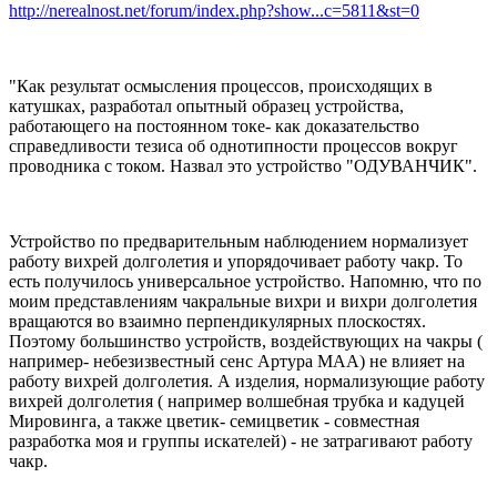
http://nerealnost.net/forum/index.php?show...c=5811&st=0
"Как результат осмысления процессов, происходящих в
катушках, разработал опытный образец устройства,
работающего на постоянном токе- как доказательство
справедливости тезиса об однотипности процессов вокруг
проводника с током. Назвал это устройство "ОДУВАНЧИК".
Устройство по предварительным наблюдением нормализует
работу вихрей долголетия и упорядочивает работу чакр. То
есть получилось универсальное устройство. Напомню, что по
моим представлениям чакральные вихри и вихри долголетия
вращаются во взаимно перпендикулярных плоскостях.
Поэтому большинство устройств, воздействующих на чакры (
например- небезизвестный сенс Артура МАА) не влияет на
работу вихрей долголетия. А изделия, нормализующие работу
вихрей долголетия ( например волшебная трубка и кадуцей
Мировинга, а также цветик- семицветик - совместная
разработка моя и группы искателей) - не затрагивают работу
чакр.