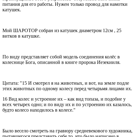
питания для его работы. Нужен только провод для намотки
катушек.
Мой ШАРОТОР собран из катушек диаметром 12см , 25
витков в катушке.
По виду представляет собой модель соединения колёс в
колеснице Бога, описанной в книге пророка Иезекииля.
Цитата: "15 И смотрел я на животных, и вот, на земле подле
этих животных по одному колесу перед четырьмя лицами их.
16 Вид колес и устроение их – как вид топаза, и подобие у
всех четырех одно; и по виду их и по устроению их казалось,
будто колесо находилось в колесе."
Было весело смотреть на гравюру средневекового художника,
пытавшегося представить себе то, что было написано в