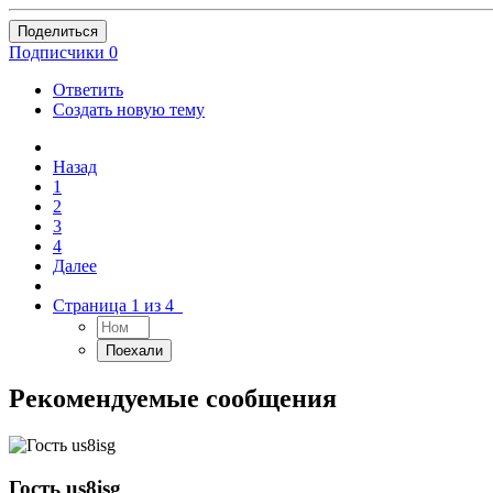
Поделиться
Подписчики
0
Ответить
Создать новую тему
Назад
1
2
3
4
Далее
Страница 1 из 4
Рекомендуемые сообщения
Гость us8isg