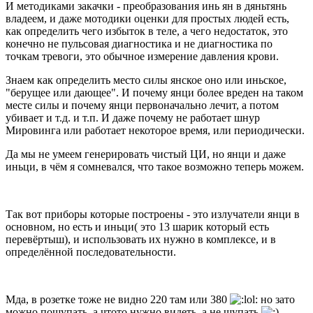
И методиками закачки - преобразования инь ян в дяньтянь
владеем, и даже мотодики оценки для простых людей есть,
как определить чего избыток в теле, а чего недостаток, это
конечно не пульсовая диагностика и не диагностика по
точкам тревоги, это обычное измерение давления крови.
Знаем как определить место силы янское оно или иньское,
"берущее или дающее". И почему янци более вреден на таком
месте силы и почему янци первоначально лечит, а потом
убивает и т.д. и т.п. И даже почему не работает шнур
Мировинга или работает некоторое время, или периодически.
Да мы не умеем генерировать чистый ЦИ, но янци и даже
иньци, в чём я сомневался, что такое возможно теперь можем.
Так вот приборы которые построены - это излучатели янци в
основном, но есть и иньци( это 13 шарик который есть
перевёртыш), и использовать их нужно в комплексе, и в
определённой последовательности.
Мда, в розетке тоже не видно 220 там или 380
но зато
можно пощупать, а чтото нужно видеть, а не щупать