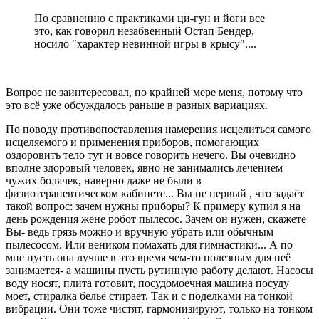
По сравнению с практиками ци-гун и йоги все
это, как говорил незабвенный Остап Бендер,
носило "характер невинной игры в крысу"....
Вопрос не заинтересовал, по крайней мере меня, потому что
это всё уже обсуждалось раньше в разных вариациях.
По поводу противопоставления намерения исцелиться самого
исцеляемого и применения приборов, помогающих
оздоровить тело тут и вовсе говорить нечего. Вы очевидно
вполне здоровый человек, явно не занимались лечением
чужих болячек, наверно даже не были в
физиотерапевтическом кабинете... Вы не первый , что задаёт
такой вопрос: зачем нужны приборы? К примеру купил я на
день рождения жене робот пылесос. Зачем он нужен, скажете
Вы- ведь грязь можно и вручную убрать или обычным
пылесосом. Или веником помахать для гимнастики... А по
мне пусть она лучше в это время чем-то полезным для неё
занимается- а машины пусть рутинную работу делают. Насосы
воду носят, плита готовит, посудомоечная машина посуду
моет, стиралка бельё стирает. Так и с поделками на тонкой
вибрации. Они тоже чистят, гармонизируют, только на тонком