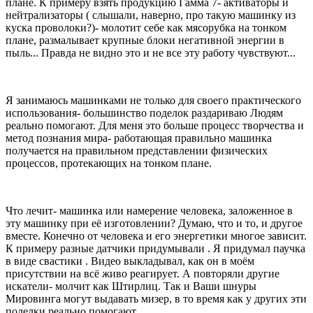
плане. К примеру взять продукцию Гамма 7- активаторы и
нейтрализаторы ( слышали, наверно, про такую машинку из
куска проволоки?)- молотит себе как мясорубка на тонком
плане, размалывает крупные блоки негативной энергии в
пыль... Правда не видно это и не все эту работу чувствуют...
Я занимаюсь машинками не только для своего практического
использования- большинство поделок раздариваю Людям
реально помогают. Для меня это больше процесс творчества и
метод познания мира- работающая правильно машинка
получается на правильном представлении физических
процессов, протекающих на тонком плане.
Что лечит- машинка или намерение человека, заложенное в
эту машинку при её изготовлении? Думаю, что и то, и другое
вместе. Конечно от человека и его энергетики многое зависит.
К примеру разные датчики придумывали . Я придумал паучка
в виде свастики . Видео выкладывал, как он в моём
присутствии на всё живо реагирует. А повторяли другие
искатели- молчит как Штирлиц. Так и Ваши шнуры
Мировинга могут выдавать мизер, в то время как у других эти
поделки реально помогают.