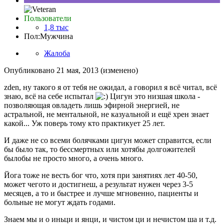
Пользователи
1,8 тыс
Пол:
Мужчина
Жалоба
Опубликовано
21 мая, 2013
(изменено)
zden, ну такого я от тебя не ожидал, а говорил я всё читал, всё
знаю, всё на себе испытал
Цигун это низшая школа -
позволяющая овладеть лишь эфирной энергией, не
астральной, не ментальной, не казуальной и ещё хрен знает
какой... Уж поверь тому кто практикует 25 лет.
И даже не со всеми болячками цигун может справится, если
бы было так, то бессмертных или хотябы долгожителей
былобы не просто много, а очень много.
Йога тоже не весть бог что, хотя при занятиях лет 40-50,
может чегото и достигнеш, а результат нужен через 3-5
месяцев, а то и быстрее и лучше мгновенно, пациенты и
больные не могут ждать годами.
Знаем мы и о иньци и янци, и чистом ци и нечистом ша и т.д.