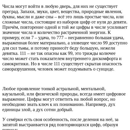
Числа могут войти в любую дверь, для них не существует
преград. Запахи, звуки, цвет, вещества, природные явления,
буквы, мысли и даже сны – всё это лишь простые числа, или
сложные числа, состоящие из наборов цифр от нуля до девяти.
Причём, повторение одной и той же цифры в числе усиливает
значение числа и количество растраченной энергии. К
примеру, если 7 – удача, то 777 – несравненно большая удача,
выраженная более материально, а зловещее число 99 доступно
для сил тьмы, и потому принесёт беду большую, нежели
девятка. 111 – не так опасны как 99, это трижды колючее
число может стать показателем внутреннего дискомфорта и
самокритики. Но в числе 111 существует скрытая опасность
саморазрушения, человек может подумывать о суициде.
Любое проявление тонкой астральной, ментальной,
каузальной, или физической природы, всегда имеет цифровое
выражение. Цифры могут ответить на любой вопрос, но
необходимо знать ключ к их пониманию. Например, дух
единицы злой, а дух сотни добрый.
У семёрки есть своя особенность, после деления на неё, за
запятой выстраивается ряд повторяющихся цифр, образуя
период: