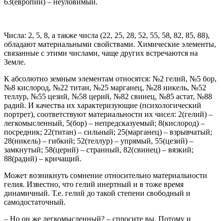
63(европий) – неуловимый.
Числа: 2, 5, 8, а также числа (22, 25, 28, 52, 55, 58, 82, 85, 88),
обладают материальными свойствами. Химические элементы,
связанные с этими числами, чаще других встречаются на
Земле.
К абсолютно земным элементам относятся: №2 гелий, №5 бор,
№8 кислород, №22 титан, №25 марганец, №28 никель, №52
теллур, №55 цезий, №58 церий, №82 свинец, №85 астат, №88
радий. И качества их характеризующие (психологический
портрет), соответствуют материальности их чисел: 2(гелий) –
легкомысленный, 5(бор) – непредсказуемый; 8(кислород) –
посредник; 22(титан) – сильный; 25(марганец) – взрывчатый;
28(никель) – гибкий; 52(теллур) – упрямый, 55(цезий) –
замкнутый; 58(церий) – странный, 82(свинец) – вязкий;
88(радий) – кричащий.
Может возникнуть сомнение относительно материальности
гелия. Известно, что гелий инертный и в тоже время
динамичный. Т.е. гелий до такой степени свободный и
самодостаточный.
– Но он же легкомысленный? – спросите вы. Потому и