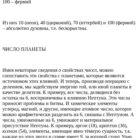
100 – фермий
Из них 10 (неон), 40 (цирконий), 70 (иттербий) и 100 (фермий)
– абсолютно духовны, т.е. бескорыстны.
ЧИСЛО ПЛАНЕТЫ
Имея некоторые сведения о свойствах чисел, можно
сопоставить эти свойства с планетами, которые являются
источником этих влияний. И теперь, производя операцию с
делением, мы задействуем энергию той, или иной планеты в
качестве делителя. К примеру, все числа, делящиеся без
остатка на 6, восприимчивы к влиянию Нептуна. Эти числа
приносят проблемы и битвы. И химические элементы
углерод, магний, и другие, имеющие атомное число, которое
можно арифметически разделить на 6, связаны с Нептуном. А
числа, умноженные на 6, умножают и материальное
присутствие Нептуна. К примеру, аргон (18), криптон (36),
ксенон (54), элементы, имеющие явно тёмную сущность, т.к.
каждое из этих чисел в сумме имеет 9, за которой стоит Уран