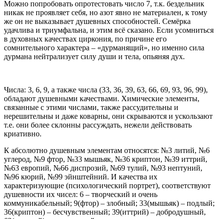
Можно попробовать опротестовать число 7, т.к. бездельник
никак не проявляет себя, но азот явно не материален, к тому
же он не выказывает душевных способностей. Семёрка
удачлива и триумфальна, и этим всё сказано. Если усомниться
в духовных качествах циркония, по причине его
сомнительного характера – «дурманящий», но именно сила
дурмана нейтрализует силу души и тела, опьяняя дух.
Числа: 3, 6, 9, а также числа (33, 36, 39, 63, 66, 69, 93, 96, 99),
обладают душевными качествами. Химические элементы,
связанные с этими числами, также рассудительны и
нерешительны и даже коварны, они скрываются и ускользают
т.е. они более склонны рассуждать, нежели действовать
криативно.
К абсолютно душевным элементам относятся: №3 литий, №6
углерод, №9 фтор, №33 мышьяк, №36 криптон, №39 иттрий,
№63 европий, №66 диспрозий, №69 тулий, №93 нептуний,
№96 кюрий, №99 эйнштейний. И качества их
характеризующие (психологический портрет), соответствуют
душевности их чисел: 6 – творческий и очень
коммуникабельный; 9(фтор) – злобный; 33(мышьяк) – подлый;
36(криптон) – бесчувственный; 39(иттрий) – добродушный,