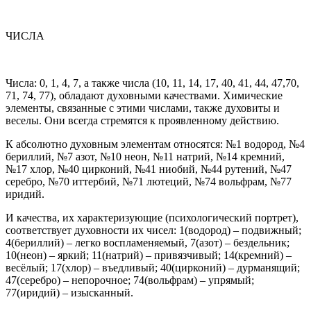
ЧИСЛА
Числа: 0, 1, 4, 7, а также числа (10, 11, 14, 17, 40, 41, 44, 47,70,
71, 74, 77), обладают духовными качествами. Химические
элементы, связанные с этими числами, также духовиты и
веселы. Они всегда стремятся к проявленному действию.
К абсолютно духовным элементам относятся: №1 водород, №4
бериллий, №7 азот, №10 неон, №11 натрий, №14 кремний,
№17 хлор, №40 цирконий, №41 ниобий, №44 рутений, №47
серебро, №70 иттербий, №71 лютеций, №74 вольфрам, №77
иридий.
И качества, их характеризующие (психологический портрет),
соответствует духовности их чисел: 1(водород) – подвижный;
4(бериллий) – легко воспламеняемый, 7(азот) – бездельник;
10(неон) – яркий; 11(натрий) – привязчивый; 14(кремний) –
весёлый; 17(хлор) – въедливый; 40(цирконий) – дурманящий;
47(серебро) – непорочное; 74(вольфрам) – упрямый;
77(иридий) – изысканный.