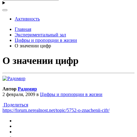
Активность
Главная
Экспериментальный зал
Цифры и пропорции в жизни
О значении цифр
О значении цифр
Автор
Радомир
2 февраля, 2009
в
Цифры и пропорции в жизни
Поделиться
https://forum.nerealnost.net/topic/5752-o-znachenii-cifr/