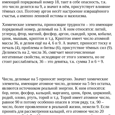
имеющий порядковый номер 18, таит в себе опасность, т.к.
это число делится на 9, а значит в нём, присутствует влияние
тёмных сил. Поэтому аргон несёт настроение извращённого
счастья, а именно ленивой истомы и мазохизма.
Химические элементы, приносящие трудности – это имеющие
порядковый номер, делимый на 3. К ним относятся: литий,
углерод, фтор, магний, фосфор, аргон, скандий, хром, кобальт,
цинк, мышьяк, криптон и т.д. Криптон имеет число атомной
массы 36, и делим ещё на 4, 6 и 9. А значит, приносит тоску и
печаль (4), проблемы и битвы (6), присутствие тёмных сил (9).
Делимость на 2, числа 36, смягчает многочисленные
негативные свойства, исходящие от этого элемента, но не
стоит расслабляться, 36 – это девятка, т.к. сумма 3 и 6 = 9.
Числа, делимые на 5 приносят энергию. Значит химические
элементы, имеющие атомное число, делимое на 5 без остатка,
являются источником реальной энергии. К ним относятся:
бор, неон, фосфор, кальций, марганец, цинк, бром, цирконий,
родий, олово, ртуть, торий и т.д. Торий имеет атомное число,
равное 90 и потому особенно опасен в этом ряду, т.к. 90 –
число, более проявленное в реальной жизни, нежели 9. Если
принять для рассмотрения кальций, его атомное число 20