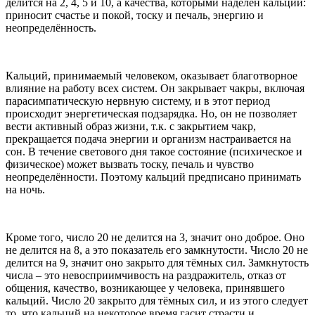
делится на 2, 4, 5 и 10, а качества, которыми наделён кальций:
приносит счастье и покой, тоску и печаль, энергию и
неопределённость.
Кальций, принимаемый человеком, оказывает благотворное
влияние на работу всех систем. Он закрывает чакры, включая
парасимпатическую нервную систему, и в этот период
происходит энергетическая подзарядка. Но, он не позволяет
вести активный образ жизни, т.к. с закрытием чакр,
прекращается подача энергии и организм настраивается на
сон. В течение светового дня такое состояние (психическое и
физическое) может вызвать тоску, печаль и чувство
неопределённости. Поэтому кальций предписано принимать
на ночь.
Кроме того, число 20 не делится на 3, значит оно доброе. Оно
не делится на 8, а это показатель его замкнутости. Число 20 не
делится на 9, значит оно закрыто для тёмных сил. Замкнутость
числа – это невосприимчивость на раздражитель, отказ от
общения, качество, возникающее у человека, принявшего
кальций. Число 20 закрыто для тёмных сил, и из этого следует
то, что кальций на некоторое время гасит страсти и