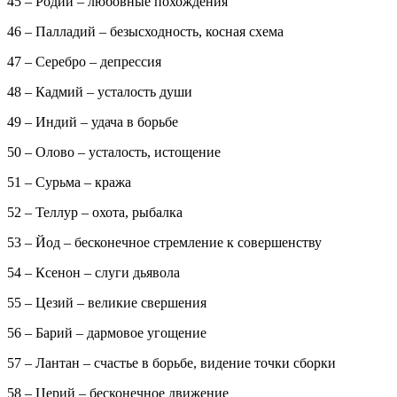
45 – Родий – любовные похождения
46 – Палладий – безысходность, косная схема
47 – Серебро – депрессия
48 – Кадмий – усталость души
49 – Индий – удача в борьбе
50 – Олово – усталость, истощение
51 – Сурьма – кража
52 – Теллур – охота, рыбалка
53 – Йод – бесконечное стремление к совершенству
54 – Ксенон – слуги дьявола
55 – Цезий – великие свершения
56 – Барий – дармовое угощение
57 – Лантан – счастье в борьбе, видение точки сборки
58 – Церий – бесконечное движение