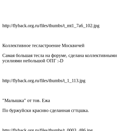
http://flyback.org.ru/files/thumbs/t_mt1_7a6_102.jpg
Коллективное тесластроение Москвичей
Самая большая тесла на форуме, сделана коллективными
усилиями небольшой ОПГ :-D
http://flyback.org.ru/files/thumbs/t_1_113.jpg
"Малышка" от тов. Ежа
По буржуйски красиво сделанная сгтцшка.
http://flyback.org.ru/files/thumbs/t_0003_486.jpg