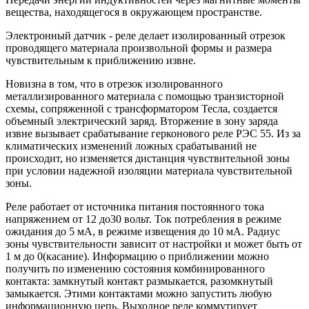
вещества, находящегося в окружающем пространстве.
Электронный датчик - реле делает изолированный отрезок
проводящего материала произвольной формы и размера
чувствительным к приближению извне.
Новизна в том, что в отрезок изолированного
металлизированного материала с помощью транзисторной
схемы, сопряженной с трансформатором Тесла, создается
объемный электрический заряд. Вторжение в зону заряда
извне вызывает срабатывание герконового реле РЭС 55. Из за
климатических изменений ложных срабатываний не
происходит, но изменяется дистанция чувствительной зоны
при условии надежной изоляции материала чувствительной
зоны.
Реле работает от источника питания постоянного тока
напряжением от 12 до30 вольт. Ток потребления в режиме
ожидания до 5 мА, в режиме извещения до 10 мА. Радиус
зоны чувствительности зависит от настройки и может быть от
1 м до 0(касание). Информацию о приближении можно
получить по изменению состояния комбинированного
контакта: замкнутый контакт размыкается, разомкнутый
замыкается. Этими контактами можно запустить любую
информационную цепь. Выходное реле коммутирует