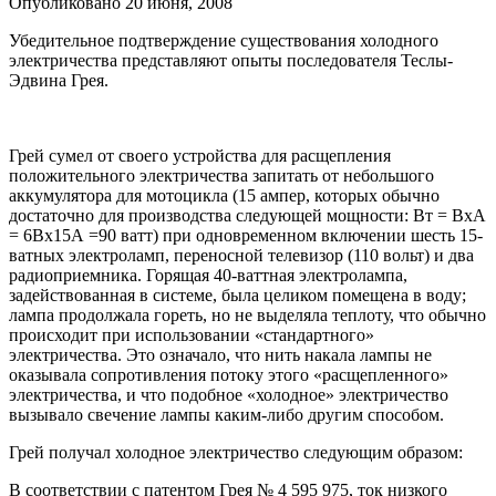
Опубликовано
20 июня, 2008
Убедительное подтверждение существования холодного
электричества представляют опыты последователя Теслы-
Эдвина Грея.
Грей сумел от своего устройства для расщепления
положительного электричества запитать от небольшого
аккумулятора для мотоцикла (15 ампер, которых обычно
достаточно для производства следующей мощности: Вт = ВхА
= 6Вх15А =90 ватт) при одновременном включении шесть 15-
ватных электроламп, переносной телевизор (110 вольт) и два
радиоприемника. Горящая 40-ваттная электролампа,
задействованная в системе, была целиком помещена в воду;
лампа продолжала гореть, но не выделяла теплоту, что обычно
происходит при использовании «стандартного»
электричества. Это означало, что нить накала лампы не
оказывала сопротивления потоку этого «расщепленного»
электричества, и что подобное «холодное» электричество
вызывало свечение лампы каким-либо другим способом.
Грей получал холодное электричество следующим образом:
В соответствии с патентом Грея № 4 595 975, ток низкого