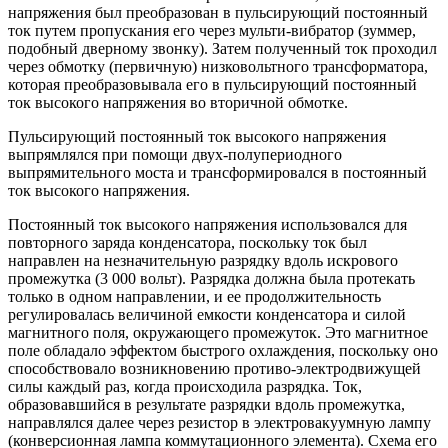
напряжения был преобразован в пульсирующий постоянный
ток путем пропускания его через мульти-вибратор (зуммер,
подобный дверному звонку). Затем полученный ток проходил
через обмотку (первичную) низковольтного трансформатора,
которая преобразовывала его в пульсирующий постоянный
ток высокого напряжения во вторичной обмотке.
Пульсирующий постоянный ток высокого напряжения
выпрямлялся при помощи двух-полупериодного
выпрямительного моста и трансформировался в постоянный
ток высокого напряжения.
Постоянный ток высокого напряжения использовался для
повторного заряда конденсатора, поскольку ток был
направлен на незначительную разрядку вдоль искрового
промежутка (3 000 вольт). Разрядка должна была протекать
только в одном направлении, и ее продолжительность
регулировалась величиной емкости конденсатора и силой
магнитного поля, окружающего промежуток. Это магнитное
поле обладало эффектом быстрого охлаждения, поскольку оно
способствовало возникновению противо-электродвижущей
силы каждый раз, когда происходила разрядка. Ток,
образовавшийся в результате разрядки вдоль промежутка,
направлялся далее через резистор в электровакуумную лампу
(конверсионная лампа коммутационного элемента). Схема его