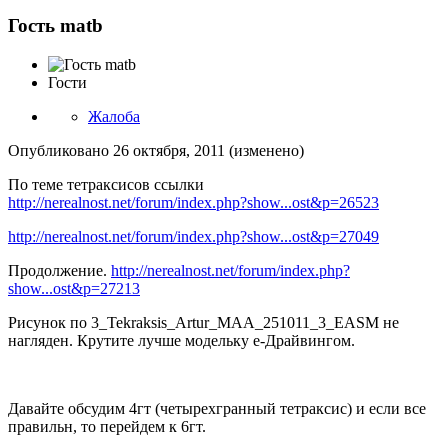
Гость matb
Гости
Жалоба
Опубликовано
26 октября, 2011
(изменено)
По теме тетраксисов ссылки
http://nerealnost.net/forum/index.php?show...ost&p=26523
http://nerealnost.net/forum/index.php?show...ost&p=27049
Продолжение.
http://nerealnost.net/forum/index.php?
show...ost&p=27213
Рисунок по 3_Tekraksis_Artur_MAA_251011_3_EASM не
нагляден. Крутите лучше модельку е-Драйвингом.
Давайте обсудим 4гт (четырехгранный тетраксис) и если все
правильн, то перейдем к 6гт.