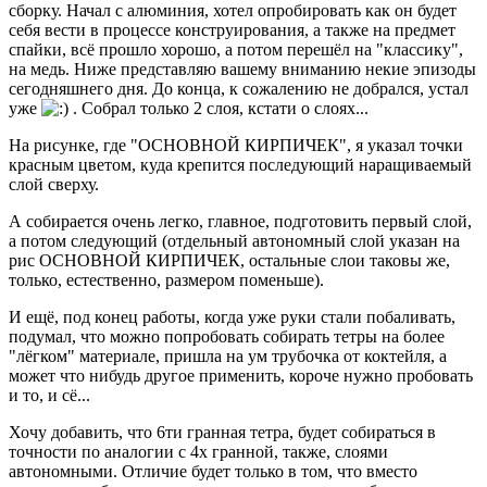
сборку. Начал с алюминия, хотел опробировать как он будет
себя вести в процессе конструирования, а также на предмет
спайки, всё прошло хорошо, а потом перешёл на "классику",
на медь. Ниже представляю вашему вниманию некие эпизоды
сегодняшнего дня. До конца, к сожалению не добрался, устал
уже
. Собрал только 2 слоя, кстати о слоях...
На рисунке, где "ОСНОВНОЙ КИРПИЧЕК", я указал точки
красным цветом, куда крепится последующий наращиваемый
слой сверху.
А собирается очень легко, главное, подготовить первый слой,
а потом следующий (отдельный автономный слой указан на
рис ОСНОВНОЙ КИРПИЧЕК, остальные слои таковы же,
только, естественно, размером поменьше).
И ещё, под конец работы, когда уже руки стали побаливать,
подумал, что можно попробовать собирать тетры на более
"лёгком" материале, пришла на ум трубочка от коктейля, а
может что нибудь другое применить, короче нужно пробовать
и то, и сё...
Хочу добавить, что 6ти гранная тетра, будет собираться в
точности по аналогии с 4х гранной, также, слоями
автономными. Отличие будет только в том, что вместо