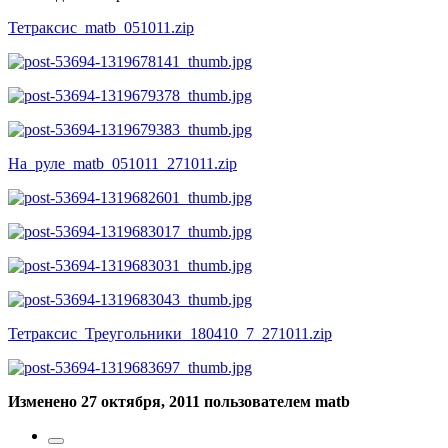
Тетраксис_matb_051011.zip
На_руле_matb_051011_271011.zip
Тетраксис_Треугольники_180410_7_271011.zip
Изменено
27 октября, 2011
пользователем matb