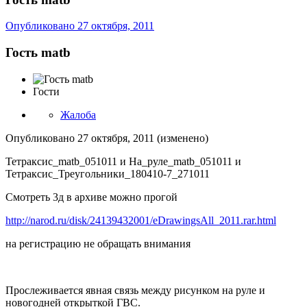
Опубликовано
27 октября, 2011
Гость matb
Гости
Жалоба
Опубликовано
27 октября, 2011
(изменено)
Тетраксис_matb_051011 и На_руле_matb_051011 и
Тетраксис_Треугольники_180410-7_271011
Смотреть 3д в архиве можно прогой
http://narod.ru/disk/24139432001/eDrawingsAll_2011.rar.html
на регистрацию не обращать внимания
Прослеживается явная связь между рисунком на руле и
новогодней открыткой ГВС.