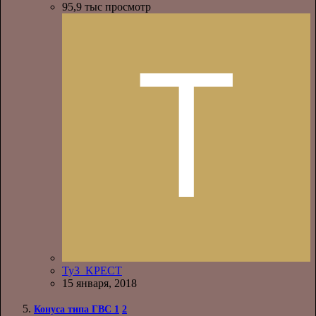
95,9 тыс
просмотр
Ty3_KPECT
15 января, 2018
Конуса типа ГВС
1
2