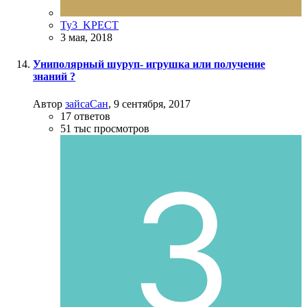
Ty3_KPECT
3 мая, 2018
Униполярный шуруп- игрушка или получение
знаний ?
Автор
зайсаСан
,
9 сентября, 2017
17
ответов
51 тыс
просмотров