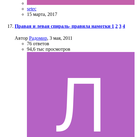
setec
15 марта, 2017
Правая и левая спираль- правила намотки
1
2
3
4
Автор
Радомир
,
3 мая, 2011
76
ответов
94,6 тыс
просмотров